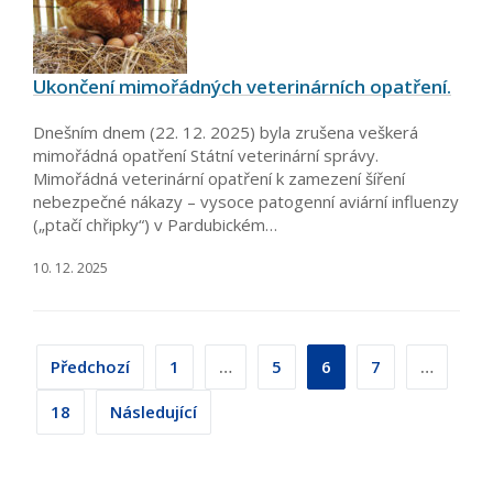
Ukončení mimořádných veterinárních opatření.
Dnešním dnem (22. 12. 2025) byla zrušena veškerá
mimořádná opatření Státní veterinární správy.
Mimořádná veterinární opatření k zamezení šíření
nebezpečné nákazy – vysoce patogenní aviární influenzy
(„ptačí chřipky“) v Pardubickém…
10. 12. 2025
Stránkování
Předchozí
1
…
5
6
7
…
příspěvků
18
Následující