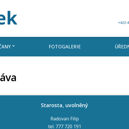
+420 4
ČANY
FOTOGALERIE
ÚŘEDN
áva
Starosta, uvolněný
Radovan Filip
tel. 777 720 191