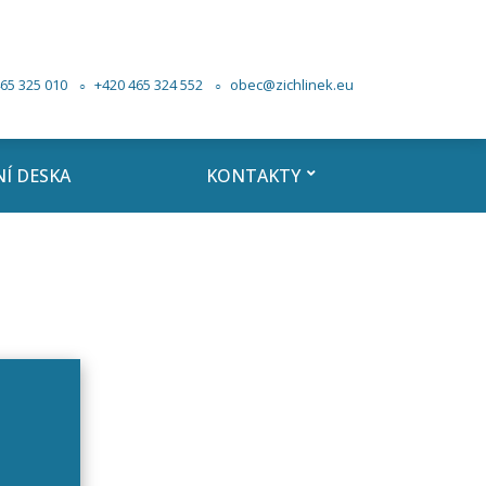
65 325 010
+420 465 324 552
obec@zichlinek.eu
Í DESKA
KONTAKTY