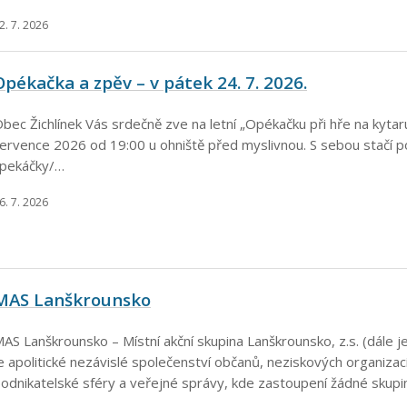
2. 7. 2026
Opékačka a zpěv – v pátek 24. 7. 2026.
bec Žichlínek Vás srdečně zve na letní „Opékačku při hře na kytaru
ervence 2026 od 19:00 u ohniště před myslivnou. S sebou stačí p
pekáčky/…
6. 7. 2026
MAS Lanškrounsko
AS Lanškrounsko – Místní akční skupina Lanškrounsko, z.s. (dále 
e apolitické nezávislé společenství občanů, neziskových organiza
odnikatelské sféry a veřejné správy, kde zastoupení žádné skup