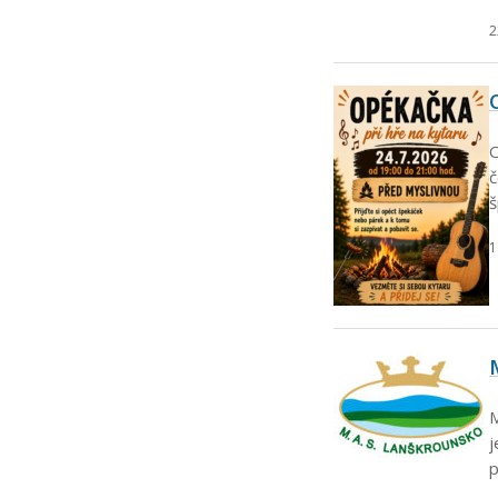
2
O
č
š
1
M
j
p