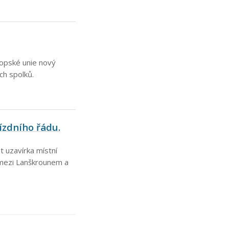
ropské unie nový
ích spolků.
ízdního řádu.
t uzavírka místní
 mezi Lanškrounem a