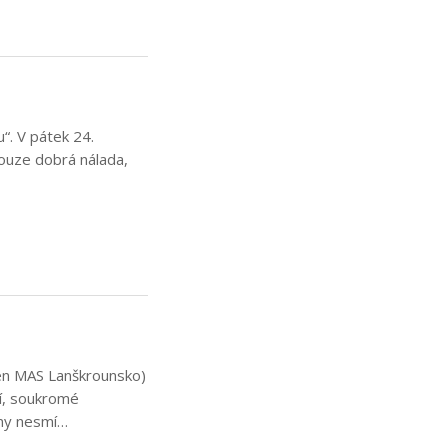
“. V pátek 24.
ouze dobrá nálada,
jen MAS Lanškrounsko)
cí, soukromé
iny nesmí…