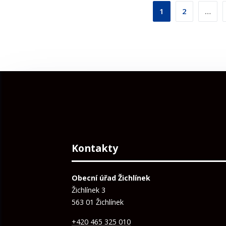
Stránková
1
2
…
příspěvků
Kontakty
Obecní úřad Žichlínek
Žichlínek 3
563 01 Žichlínek
+420 465 325 010