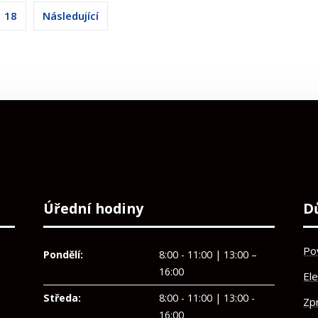
ní
18
Následující
Úřední hodiny
D
Po
Pondělí:
8:00 - 11:00 | 13:00 –
16:00
El
Středa:
8:00 - 11:00 | 13:00 -
Zp
16:00