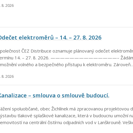
. 8. 2026
Odečet elektroměrů – 14. – 27. 8. 2026
polečnost ČEZ Distribuce oznamuje plánovaný odečet elektroměrů
termínu 14. – 27. 8. 2026. ——————————————– Žádáme 
možnění volného a bezpečného přístupu k elektroměru. Zároveň
. 8. 2026
Kanalizace – smlouva o smlouvě budoucí.
ážení spoluobčané, obec Žichlínek má zpracovanou projektovou 
ýstavbu tlakové splaškové kanalizace, která v budoucnu umožní na
emovitostí na centrální čistírnu odpadních vod v Lanškrouně. Ve