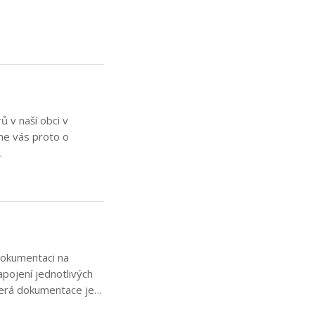
 v naší obci v
vás proto o
…
dokumentaci na
pojení jednotlivých
škerá dokumentace je…