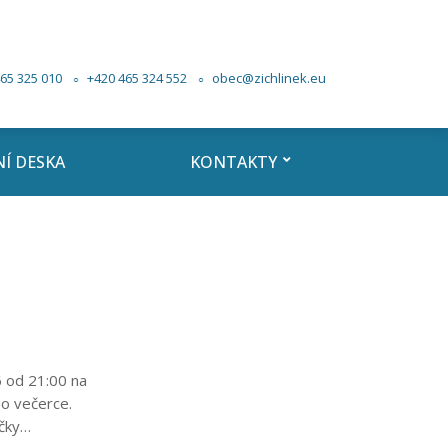
65 325 010
+420 465 324 552
obec@zichlinek.eu
Í DESKA
KONTAKTY
6 od 21:00 na
o večerce.
čky…