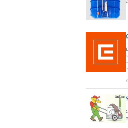
2
D
k
l
2
O
o