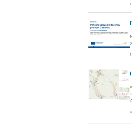
1
N
s
1
V
k
Ž
4