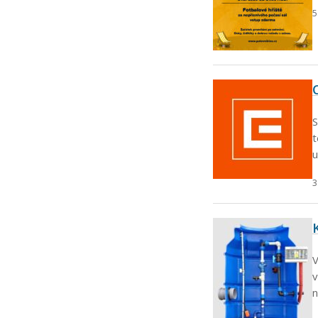
5
S
u
3
V
v
n