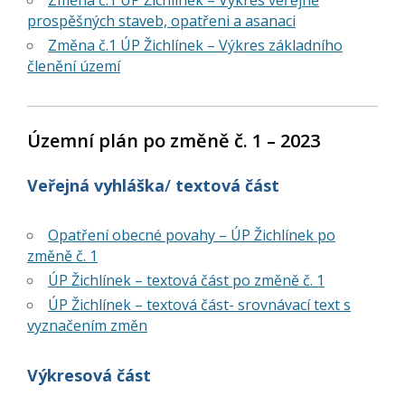
Změna č.1 ÚP Žichlínek – Výkres veřejně
prospěšných staveb, opatřeni a asanaci
Změna č.1 ÚP Žichlínek – Výkres základního
členění území
Územní plán po změně č. 1 – 2023
Veřejná vyhláška
/
textová část
Opatření obecné povahy – ÚP Žichlínek po
změně č. 1
ÚP Žichlínek – textová část po změně č. 1
ÚP Žichlínek – textová část- srovnávací text s
vyznačením změn
Výkresová část