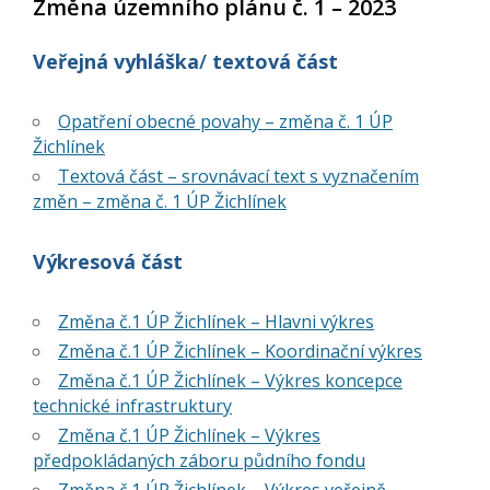
Změna územního plánu č. 1 – 2023
Veřejná vyhláška
/
textová část
Opatření obecné povahy – změna č. 1 ÚP
Žichlínek
Textová část – srovnávací text s vyznačením
změn – změna č. 1 ÚP Žichlínek
Výkresová část
Změna č.1 ÚP Žichlínek – Hlavni výkres
Změna č.1 ÚP Žichlínek – Koordinační výkres
Změna č.1 ÚP Žichlínek – Výkres koncepce
technické infrastruktury
Změna č.1 ÚP Žichlínek – Výkres
předpokládaných záboru půdního fondu