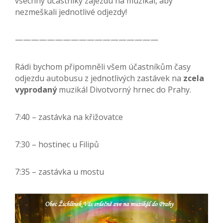
všechny účastníky zájezdu na muzikál, aby
nezmeškali jednotlivé odjezdy!
——————————————————
Rádi bychom připomněli všem účastníkům časy
odjezdu autobusu z jednotlivých zastávek na
zcela
vyprodaný
muzikál Divotvorný hrnec do Prahy.
7:40 – zastávka na křižovatce
7:30 – hostinec u Filipů
7:35 – zastávka u mostu