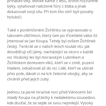
přinášeli vlky, divoké kance z lesů, krotili rozzuřené
býky, vytahovali naložené fůry z bláta a jinak
dokazovali svoji sílu. Při tom tito obři byli povahy
holubičí.
Také v poněmčeném Žichlínku se vypravovalo o
takovém olbřímovi, který tam po třicetileté válce žil.
Jmenoval se Jan Koupa. Tehdy byl ovšem Žichlínek
český. Tenkrát se v našich lesích toulali vlci, jak
dosvědčují vlčí jámy, nacházející se skoro v každé
vsi. Hluboký les byl moravským Lubníkem a
Žichlínkem domovem vlků, kteří se v zimě, puzeni
hladem, odvažovali až do vsi. Lidé, kteří se ubírali
přes pole, dávali si na krk železné obojky, aby se
chránili před jejich zuby.
Jednou za jasné mrazivé noci před Vánocemi šel
mladý Koupa na přástky k nedalekému sousedovi,
kde doufal, že se sejde se svou nejmilejší. Vysoký