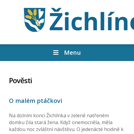
Menu
Pověsti
O malém ptáčkovi
Na dolním konci Žichlínka v zeleně natřeném
domku žila stará žena. Když onemocněla, měla
každou noc zvláštní návštěvu. O jedenácté hodině k