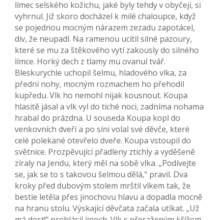
límec selského kožichu, jaké byly tehdy v obyčeji, si
vyhrnul. Již skoro docházel k milé chaloupce, když
se pojednou mocným nárazem zezadu zapotácel,
div, že neupadl. Na ramenou ucítil silné pazoury,
které se mu za štěkového vytí zakously do silného
límce. Horký dech z tlamy mu ovanul tvář.
Bleskurychle uchopil šelmu, hladového vlka, za
přední nohy, mocným rozmachem ho přehodil
kupředu. Vlk ho nemohl nijak kousnout. Koupa
hlasitě jásal a vlk vyl do tiché noci, zadníma nohama
hrabal do prázdna. U souseda Koupa kopl do
venkovních dveří a po síni volal své děvče, které
celé polekané otevřelo dveře. Koupa vstoupil do
světnice. Prozpěvující přadleny ztichly a vyděšeně
zíraly na Jendu, který měl na sobě vlka. „Podívejte
se, jak se to s takovou šelmou dělá,“ pravil. Dva
kroky před dubovým stolem mrštil vlkem tak, že
bestie letěla přes jinochovu hlavu a dopadla mocně
na hranu stolu. Výskající děvčata začala utíkat. „Už
má dost!“ prohlásil jinoch. Vlk s přeraženým křížem