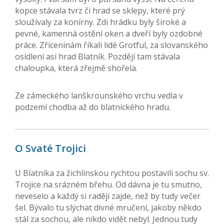
kopce stávala tvrz či hrad se sklepy, které prý
sloužívaly za konírny. Zdi hrádku byly široké a
pevné, kamenná ostění oken a dveří byly ozdobné
práce. Zříceninám říkali lidé Grotful, za slovanského
osídlení asi hrad Blatník. Pozdějí tam stávala
chaloupka, která zřejmě shořela.
Ze zámeckého lanškrounského vrchu vedla v
podzemí chodba až do blatnického hradu.
O Svaté Trojici
U Blatníka za žichlínskou rychtou postavili sochu sv.
Trojice na srázném břehu. Od dávna je tu smutno,
neveselo a každý si raději zajde, než by tudy večer
šel. Bývalo tu slýchat divné mručení, jakoby někdo
stál za sochou, ale nikdo vidět nebyl. Jednou tudy