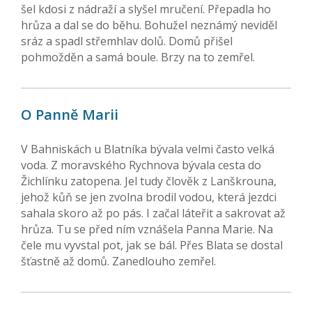
šel kdosi z nádraží a slyšel mručení. Přepadla ho
hrůza a dal se do běhu. Bohužel neznámý neviděl
sráz a spadl střemhlav dolů. Domů přišel
pohmožděn a samá boule. Brzy na to zemřel.
O Panně Marii
V Bahniskách u Blatníka bývala velmi často velká
voda. Z moravského Rychnova bývala cesta do
Žichlínku zatopena. Jel tudy člověk z Lanškrouna,
jehož kůň se jen zvolna brodil vodou, která jezdci
sahala skoro až po pás. I začal láteřit a sakrovat až
hrůza. Tu se před ním vznášela Panna Marie. Na
čele mu vyvstal pot, jak se bál. Přes Blata se dostal
šťastně až domů. Zanedlouho zemřel.