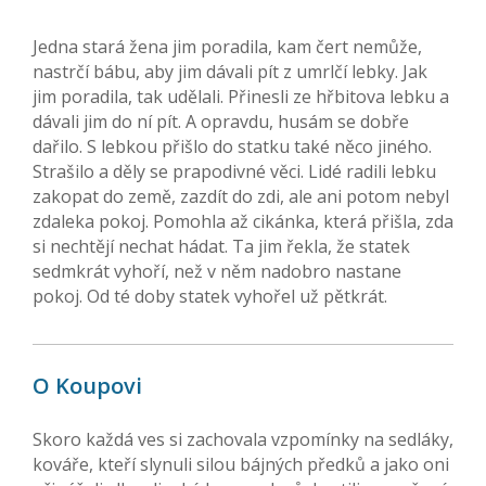
Jedna stará žena jim poradila, kam čert nemůže,
nastrčí bábu, aby jim dávali pít z umrlčí lebky. Jak
jim poradila, tak udělali. Přinesli ze hřbitova lebku a
dávali jim do ní pít. A opravdu, husám se dobře
dařilo. S lebkou přišlo do statku také něco jiného.
Strašilo a děly se prapodivné věci. Lidé radili lebku
zakopat do země, zazdít do zdi, ale ani potom nebyl
zdaleka pokoj. Pomohla až cikánka, která přišla, zda
si nechtějí nechat hádat. Ta jim řekla, že statek
sedmkrát vyhoří, než v něm nadobro nastane
pokoj. Od té doby statek vyhořel už pětkrát.
O Koupovi
Skoro každá ves si zachovala vzpomínky na sedláky,
kováře, kteří slynuli silou bájných předků a jako oni