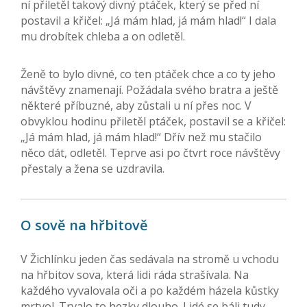
ní přiletěl takový divný ptáček, který se před ní
postavil a křičel: „Já mám hlad, já mám hlad!“ I dala
mu drobítek chleba a on odletěl.
Ženě to bylo divné, co ten ptáček chce a co ty jeho
návštěvy znamenají. Požádala svého bratra a ještě
některé příbuzné, aby zůstali u ní přes noc. V
obvyklou hodinu přiletěl ptáček, postavil se a křičel:
„Já mám hlad, já mám hlad!“ Dřív než mu stačilo
něco dát, odletěl. Teprve asi po čtvrt roce návštěvy
přestaly a žena se uzdravila.
O sově na hřbitově
V Žichlínku jeden čas sedávala na stromě u vchodu
na hřbitov sova, která lidi ráda strašívala. Na
každého vyvalovala oči a po každém házela kůstky
mrtvol. Trvalo to hezky dlouho. Lidé se báli tudy