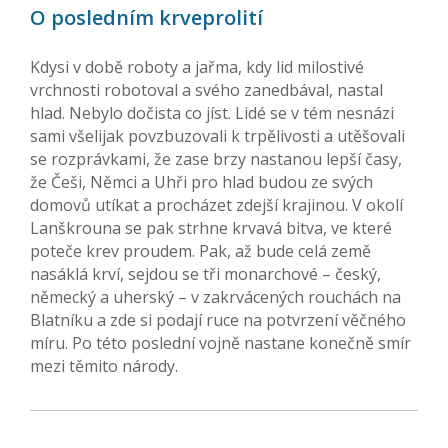
O posledním krveprolití
Kdysi v době roboty a jařma, kdy lid milostivé
vrchnosti robotoval a svého zanedbával, nastal
hlad. Nebylo dočista co jíst. Lidé se v tém nesnázi
sami všelijak povzbuzovali k trpělivosti a utěšovali
se rozprávkami, že zase brzy nastanou lepší časy,
že Češi, Němci a Uhři pro hlad budou ze svých
domovů utíkat a procházet zdejší krajinou. V okolí
Lanškrouna se pak strhne krvavá bitva, ve které
poteče krev proudem. Pak, až bude celá země
nasáklá krví, sejdou se tři monarchové – český,
německý a uherský – v zakrvácených rouchách na
Blatníku a zde si podají ruce na potvrzení věčného
míru. Po této poslední vojně nastane konečně smír
mezi těmito národy.