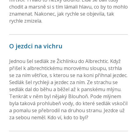
chodit a marsně si s tím lámali hlavu, co by to mohlo
znamenat. Nakonec, jak rychle se objevila, tak
rychle zmizela.
O jezdci na vichru
Jednou šel sedlák ze Žichlínku do Albrechtic. Když
přišel k albrechtickému morovému sloupu, strhla
se za ním větřice, s kterou se na koni přihnal jezdec.
Sedlák šel rychleji a jezdec za ním. Ze strachu se
sedlák dal do běhu a běžel až k panskému mlýnu.
Tenkrát v něm byl nějaký Blouhoň. Pode mlýnem
byla taková prohlubeň vody, do které sedlák vskočil
a pomalu se přebrodil na druhou stranu. Jezdce už
za sebou neměl. Kdo ví, kdo to byl?