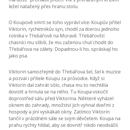
ležel natažený přes hranu stolu.
O Koupově smrti se toho vypráví více: Koupův přítel
Viktorin, rychetnikův syn, chodil za dcerou jednoho
rolníka v Třebářově na Moravě. Třebářovští
chasníci mu slíbili, že mu zaženou chuť chodit do
Třebářova na zálety. Dopadnou-li ho, spráskají ho
jako psa.
Viktorin samozřejmě do Třebářova šel, šel k muzice
a pozval i přítele Koupu za průvodce. Když si
Viktorin dal zahrát sólo, chasa mu to nechtěla
dovolit a hrnula se na něho. Tu Koupa vskočil
doprostřed sálu před Viktorina. Některé vyházel
oknem do zahrady, množství jich vyhnal dveřmi z
hospody a jiní vyskákali okny. Zatímco Viktorin
tančil v prázdném sále se svým děvčetem. Koupa na
prahu rychty hlídal, aby se dovnitř nikdo neodvážil.