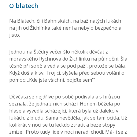
O blatech
Na Blatech, čili Bahniskách, na bažinatých lukách
na jih od Žichlínka také není a nebylo bezpečno a
jisto.
Jednou na Štědrý večer šlo několik děvčat z
moravského Rychnova do Žichlínku na půlnoční. Šla
těsně při sobě a vedla se pod paží, protože se bála.
Když došla k sv. Trojici, slyšela před sebou volání o
pomoc: „Kde jste všichni, pojďte sem'“
Děvčata se nejdříve po sobě podívala a s hrůzou
seznala, že jedna z nich schází. Honem běžela po
hlase a vyvedla scházející, která byla už daleko v
lukách, z bludu. Sama nevěděla, jak se tam ocitla. Už
kolikrát v noci se tu leckdo ztratit a beze stopy
zmizel. Proto tudy lidé v noci neradi chodí. Má-li se z