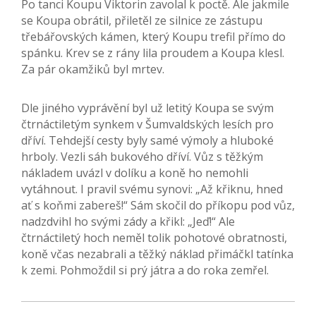
Po tanci Koupu Viktorin zavolal k poctě. Ale jakmile
se Koupa obrátil, přiletěl ze silnice ze zástupu
třebářovských kámen, který Koupu trefil přímo do
spánku. Krev se z rány lila proudem a Koupa klesl.
Za pár okamžiků byl mrtev.
Dle jiného vyprávění byl už letitý Koupa se svým
čtrnáctiletým synkem v Šumvaldských lesích pro
dříví. Tehdejší cesty byly samé výmoly a hluboké
hrboly. Vezli sáh bukového dříví. Vůz s těžkým
nákladem uvázl v dolíku a koně ho nemohli
vytáhnout. I pravil svému synovi: „Až křiknu, hned
ať s koňmi zabereš!“ Sám skočil do příkopu pod vůz,
nadzdvihl ho svými zády a křikl: „Jeď!“ Ale
čtrnáctiletý hoch neměl tolik pohotové obratnosti,
koně včas nezabrali a těžký náklad přimáčkl tatínka
k zemi. Pohmoždil si prý játra a do roka zemřel.