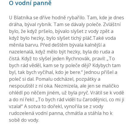
O vodní panně
U Blatníka se dříve hodně rybařilo. Tam, kde je dnes
dráha, býval rybník. Tam se dávaly poleče. Zvláštní
bylo, že když pršelo, bývalo slyšet z vody zpět a
když bylo hezky, bylo slyšet tichý pláč.Také voda
měnila barvu. Před deštěm bývala kalnější a
nazelenalá, když mělo být hezky, byla do ruda a
čistá. Když to slyšel jeden Rychnovák, pravil: „To
bych rád věděl, kam se ty poleče dějí? Kdybych tam
byl, tak bych vyčíhal, kdo je bere.“ Jednou přišel a
poleč si dal. Pomalu odcházel, pozpátky a
nespouštěl z ní oka. Nezmizela, ale jen se maličko
ohlédl po něčem jiném, už byla pryč. Vrátil se k vodě
a do ní řekl: „To bych rád viděl tu čarodějnici, co mi ji
vzala!“ A sotva to dořekl, vynořila se z vody
rudozelená vodní panna, chmátla a stáhla ho k
sobě do vody.