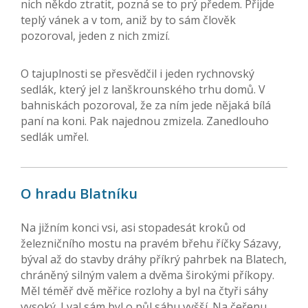
nich někdo ztratit, pozná se to prý předem. Přijde
teplý vánek a v tom, aniž by to sám člověk
pozoroval, jeden z nich zmizí.
O tajuplnosti se přesvědčil i jeden rychnovský
sedlák, který jel z lanškrounského trhu domů. V
bahniskách pozoroval, že za ním jede nějaká bílá
paní na koni. Pak najednou zmizela. Zanedlouho
sedlák umřel.
O hradu Blatníku
Na jižním konci vsi, asi stopadesát kroků od
železničního mostu na pravém břehu říčky Sázavy,
býval až do stavby dráhy příkrý pahrbek na Blatech,
chráněný silným valem a dvěma širokými příkopy.
Měl téměř dvě měřice rozlohy a byl na čtyři sáhy
vysoký. I val sám byl o půl sáhu vyšší. Na čeřenu