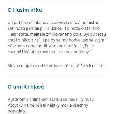
O Husím krku
U čp. 18 se dělala nová vozová cesta. Z nemístné
šetrnosti ji dělali příliš úzkou. To mrzelo starého
Halbrštáta, majitele zmiňovaného čísla. Byl by cestu
chtěl o něco širší, lépe by se mu hodila, ale se svým
návrhem nepochodil. V rozhorlení řekl: „To je
rozum! Udělat takový husí krk bez potřeby.“
Slovo se ujalo a od té doby se té cestě říká Husí krk.
O umrlčí hlavě
V jednom žichlínském statku se nedařily husy.
Vždycky na ně přišel nějaký mor a všechny
popadaly.