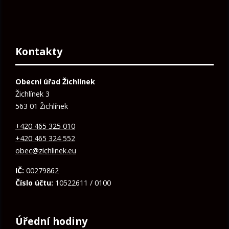
Kontakty
Obecní úřad Žichlínek
Žichlínek 3
563 01 Žichlínek
+420 465 325 010
+420 465 324 552
obec@zichlinek.eu
IČ:
00279862
Číslo účtu:
10522611 / 0100
Úřední hodiny