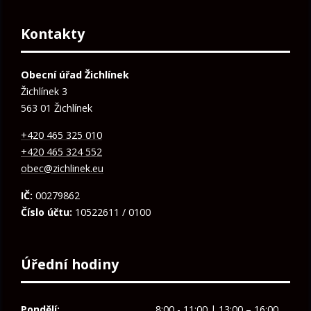
Kontakty
Obecní úřad Žichlínek
Žichlínek 3
563 01 Žichlínek
+420 465 325 010
+420 465 324 552
obec@zichlinek.eu
IČ:
00279862
Číslo účtu:
10522611 / 0100
Úřední hodiny
Pondělí:
8:00 - 11:00 | 13:00 – 16:00