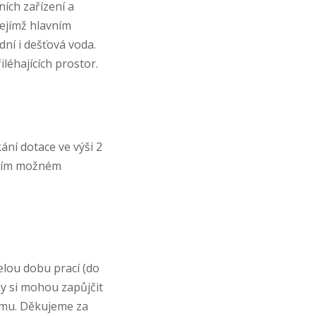
ních zařízení a
jejímž hlavním
ní i dešťová voda.
iléhajících prostor.
ní dotace ve výši 2
ižším možném
lou dobu prací (do
ny si mohou zapůjčit
lemu. Děkujeme za