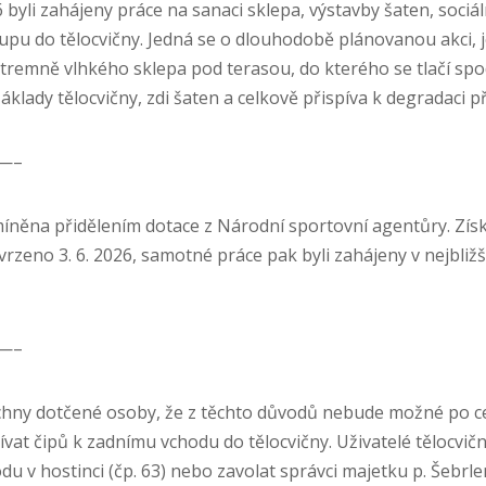
6 byli zahájeny práce na sanaci sklepa, výstavby šaten, sociál
pu do tělocvičny. Jedná se o dlouhodobě plánovanou akci, 
tremně vlhkého sklepa pod terasou, do kterého se tlačí spod
klady tělocvičny, zdi šaten a celkově přispíva k degradaci př
—–
íněna přidělením dotace z Národní sportovní agentůry. Získá
vrzeno 3. 6. 2026, samotné práce pak byli zahájeny v nejbl
—–
ny dotčené osoby, že z těchto důvodů nebude možné po ce
ívat čipů k zadnímu vchodu do tělocvičny. Uživatelé tělocvič
odu v hostinci (čp. 63) nebo zavolat správci majetku p. Šebr