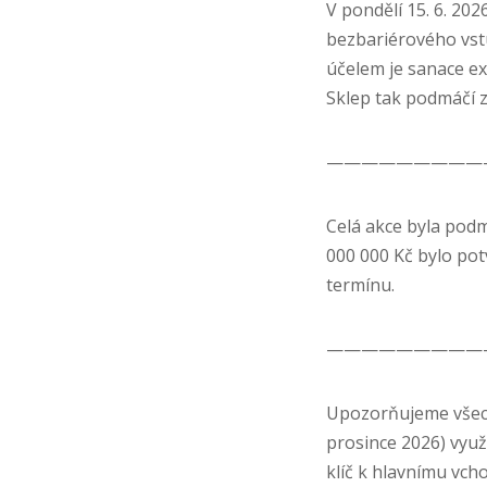
V pondělí 15. 6. 202
bezbariérového vstu
účelem je sanace ex
Sklep tak podmáčí zá
—————————
Celá akce byla podm
000 000 Kč bylo pot
termínu.
—————————
Upozorňujeme všech
prosince 2026) využ
klíč k hlavnímu vch