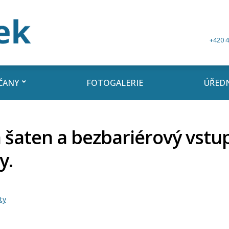
+420 4
ČANY
FOTOGALERIE
ÚŘEDN
 šaten a bezbariérový vstu
y.
ty