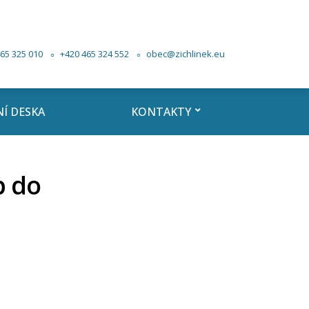
65 325 010
+420 465 324 552
obec@zichlinek.eu
Í DESKA
KONTAKTY
p do