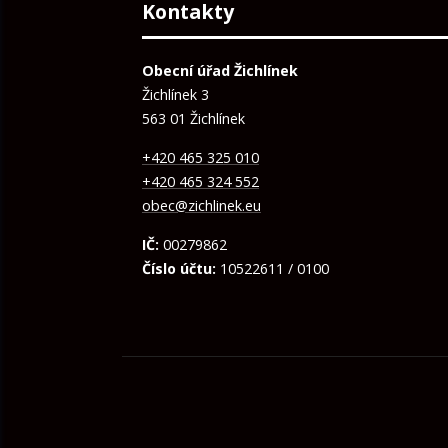
Kontakty
Obecní úřad Žichlínek
Žichlínek 3
563 01 Žichlínek
+420 465 325 010
+420 465 324 552
obec@zichlinek.eu
IČ:
00279862
Číslo účtu:
10522611 / 0100