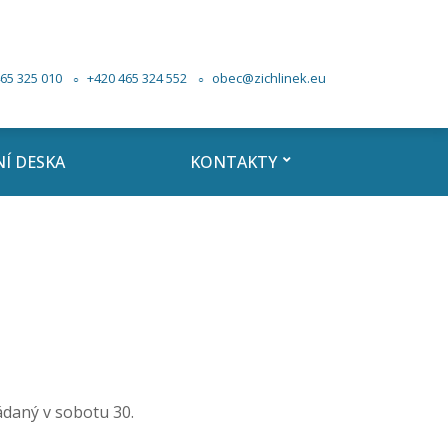
65 325 010
+420 465 324 552
obec@zichlinek.eu
Í DESKA
KONTAKTY
ádaný v sobotu 30.