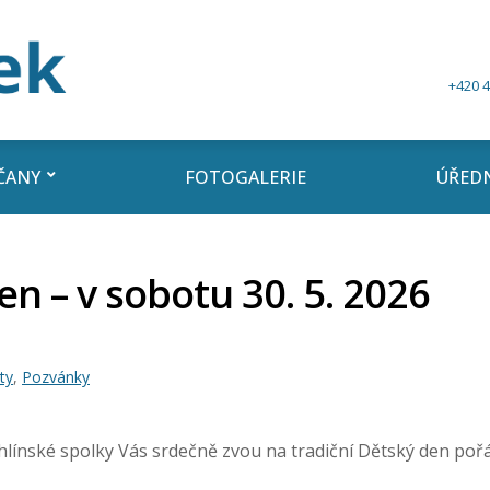
+420 4
ČANY
FOTOGALERIE
ÚŘEDN
n – v sobotu 30. 5. 2026
ty
,
Pozvánky
chlínské spolky Vás srdečně zvou na tradiční Dětský den poř