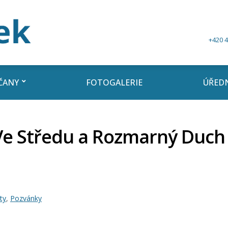
+420 4
ČANY
FOTOGALERIE
ÚŘEDN
Ve Středu a Rozmarný Duch –
ty
,
Pozvánky