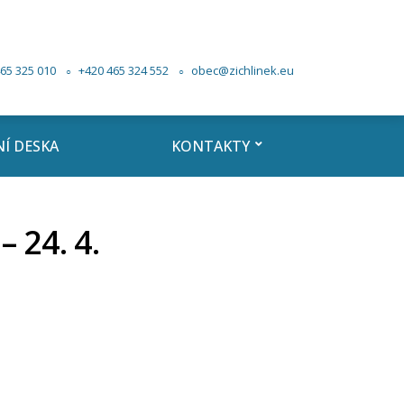
65 325 010
+420 465 324 552
obec@zichlinek.eu
Í DESKA
KONTAKTY
 24. 4.