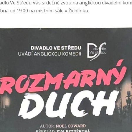
vadlo Ve Středu Vás srdečně zvou na anglickou divadelní ko
bna od 19:00 na místním sále v Žichlínku.