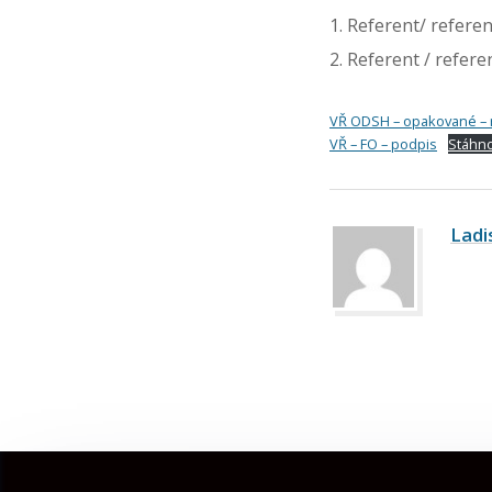
Referent/ referen
Referent / refer
VŘ ODSH – opakované – re
VŘ – FO – podpis
Stáhn
Ladi