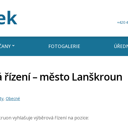
+420 4
ČANY
FOTOGALERIE
ÚŘEDN
 řízení – město Lanškroun
ty
,
Obecné
uon vyhlašuje výběrová řízení na pozice: