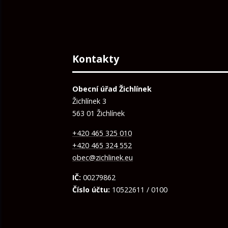
Kontakty
Obecní úřad Žichlínek
Žichlínek 3
563 01 Žichlínek
+420 465 325 010
+420 465 324 552
obec@zichlinek.eu
IČ:
00279862
Číslo účtu:
10522611 / 0100