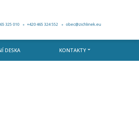
65 325 010
+420 465 324 552
obec@zichlinek.eu
Í DESKA
KONTAKTY