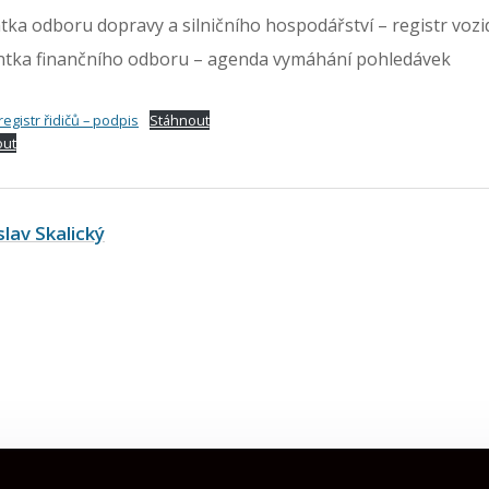
tka odboru dopravy a silničního hospodářství – registr vozi
entka finančního odboru – agenda vymáhání pohledávek
gistr řidičů – podpis
Stáhnout
out
slav Skalický