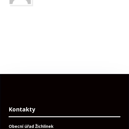
Kontakty
Obecní úřad Žichlínek