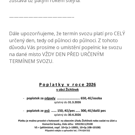
zůstává už pátým rokem stejná.
—————————————–
Dále upozorňujeme, že termín svozu platí pro CELÝ
určený den, tedy od půlnoci do půlnoci. Z tohoto
důvodu Vás prosíme o umístění popelnic ke svozu
na dané místo VŽDY DEN PŘED URČENÝM
TERMÍNEM SVOZU.