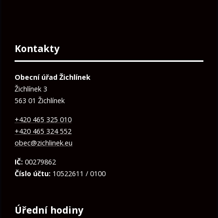
Kontakty
Obecní úřad Žichlínek
Žichlínek 3
563 01 Žichlínek
+420 465 325 010
+420 465 324 552
obec@zichlinek.eu
IČ:
00279862
Číslo účtu:
10522611 / 0100
Úřední hodiny