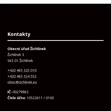
Kontakty
Obecní úřad Žichlínek
Žichlínek 3
563 01 Žichlínek
+420 465 325 010
+420 465 324 552
obec@zichlinek.eu
IČ:
00279862
Číslo účtu:
10522611 / 0100