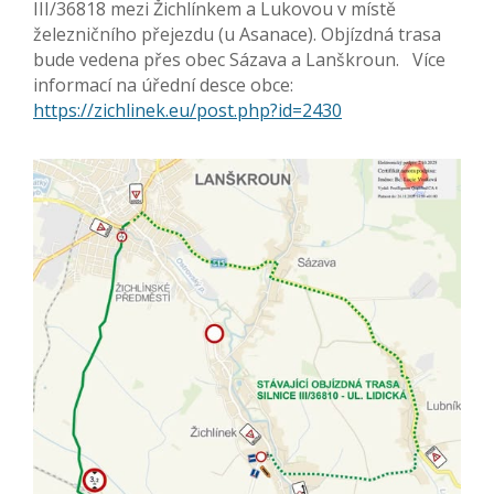
III/36818 mezi Žichlínkem a Lukovou v místě
železničního přejezdu (u Asanace). Objízdná trasa
bude vedena přes obec Sázava a Lanškroun. Více
informací na úřední desce obce:
https://zichlinek.eu/post.php?id=2430