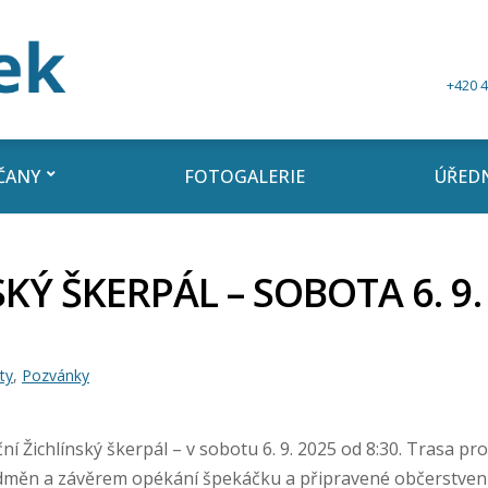
+420 4
ČANY
FOTOGALERIE
ÚŘEDN
KÝ ŠKERPÁL – SOBOTA 6. 9.
ty
,
Pozvánky
í Žichlínský škerpál – v sobotu 6. 9. 2025 od 8:30. Trasa pro 
odměn a závěrem opékání špekáčku a připravené občerstvení