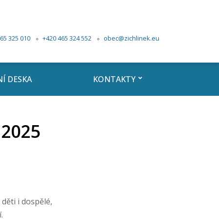
65 325 010
+420 465 324 552
obec@zichlinek.eu
Í DESKA
KONTAKTY
 2025
děti i dospělé,
.