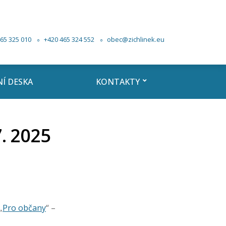
65 325 010
+420 465 324 552
obec@zichlinek.eu
Í DESKA
KONTAKTY
. 2025
„
Pro občany
“ –