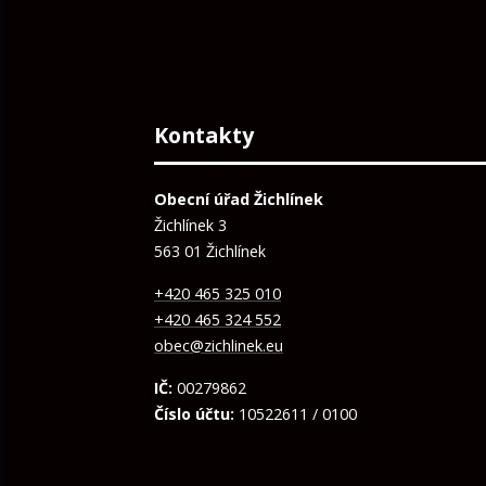
Kontakty
Obecní úřad Žichlínek
Žichlínek 3
563 01 Žichlínek
+420 465 325 010
+420 465 324 552
obec@zichlinek.eu
IČ:
00279862
Číslo účtu:
10522611 / 0100