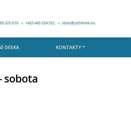
65 325 010
+420 465 324 552
obec@zichlinek.eu
Í DESKA
KONTAKTY
 sobota