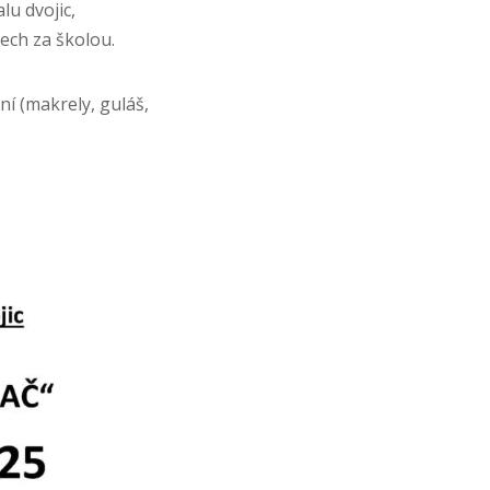
lu dvojic,
ech za školou.
ní (makrely, guláš,