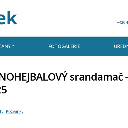
+420 4
ČANY
FOTOGALERIE
ÚŘEDN
í NOHEJBALOVÝ srandamač –
25
ty
,
Pozvánky