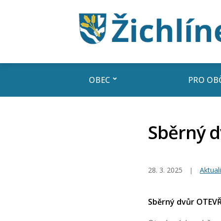
OBEC
PRO OB
Sběrný d
28. 3. 2025
Aktuali
Sběrný dvůr OTEVŘE