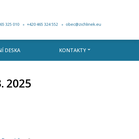
65 325 010
+420 465 324 552
obec@zichlinek.eu
Í DESKA
KONTAKTY
. 2025