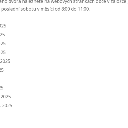
ného dvora naleznete na webových stránkách obce v záložce 
poslední sobotu v měsíci od 8:00 do 11:00.
025
025
025
025
 2025
25
25
. 2025
. 2025