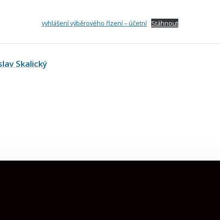
vyhlášení výběrového řízení – účetní
Stáhnout
slav Skalický