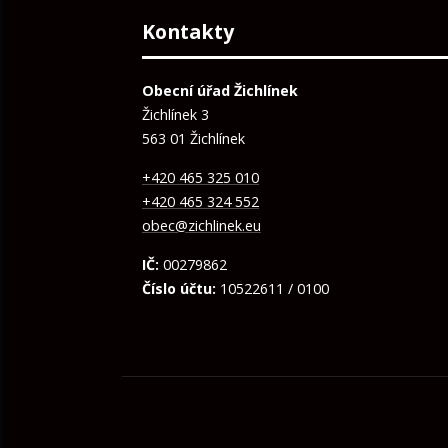
Kontakty
Obecní úřad Žichlínek
Žichlínek 3
563 01 Žichlínek
+420 465 325 010
+420 465 324 552
obec@zichlinek.eu
IČ:
00279862
Číslo účtu:
10522611 / 0100