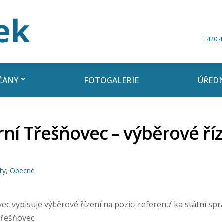
+420 4
ČANY
FOTOGALERIE
ÚŘEDN
ní Třešňovec – výběrové říz
ty
,
Obecné
c vypisuje výběrové řízení na pozici referent/ ka státní sp
Třešňovec.