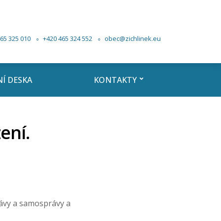
65 325 010
+420 465 324 552
obec@zichlinek.eu
Í DESKA
KONTAKTY
ení.
rávy a samosprávy a