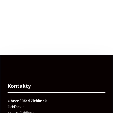
Kontakty
Obecní úřad Žichlínek
Žichlínek 3
563 01 Žichlínek