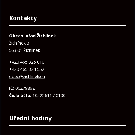
Kontakty
Obecní úřad Žichlínek
Žichlínek 3
563 01 Žichlínek
+420 465 325 010
+420 465 324 552
obec@zichlinek.eu
IČ:
00279862
Číslo účtu:
10522611 / 0100
Úřední hodiny