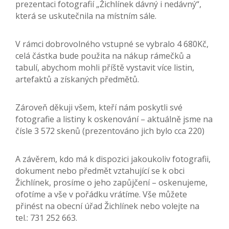
prezentaci fotografií „Žichlínek dávný i nedávný“,
která se uskutečnila na místním sále.
V rámci dobrovolného vstupné se vybralo 4 680Kč,
celá částka bude použita na nákup rámečků a
tabulí, abychom mohli příště vystavit více listin,
artefaktů a získaných předmětů.
Zároveň děkuji všem, kteří nám poskytli své
fotografie a listiny k oskenování – aktuálně jsme na
čísle 3 572 skenů (prezentováno jich bylo cca 220)
A závěrem, kdo má k dispozici jakoukoliv fotografii,
dokument nebo předmět vztahující se k obci
Žichlínek, prosíme o jeho zapůjčení – oskenujeme,
ofotíme a vše v pořádku vrátíme. Vše můžete
přinést na obecní úřad Žichlínek nebo volejte na
tel.: 731 252 663.