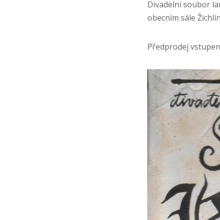
Divadelní soubor l
obecním sále Žichlín
Předprodej vstupen