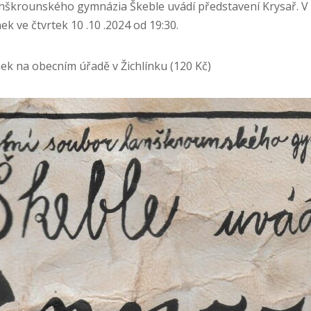
anškrounského gymnázia Škeble uvádí představení Krysař. V
ek ve čtvrtek 10 .10 .2024 od 19:30.
ek na obecním úřadě v Žichlínku (120 Kč)