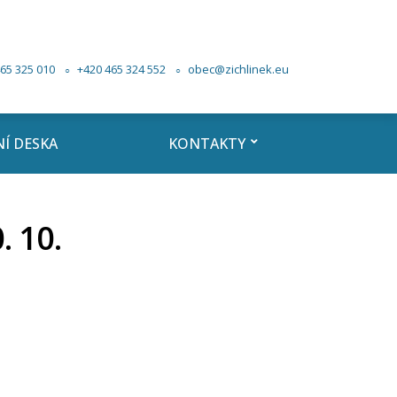
65 325 010
+420 465 324 552
obec@zichlinek.eu
Í DESKA
KONTAKTY
. 10.