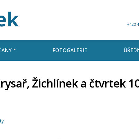
+420 4
ČANY
FOTOGALERIE
ÚŘEDN
rysař, Žichlínek a čtvrtek 10
ty