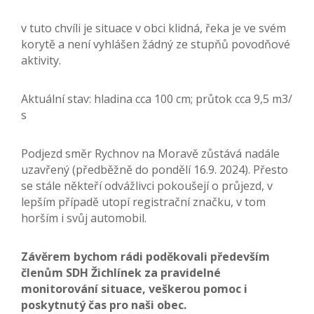
v tuto chvíli je situace v obci klidná, řeka je ve svém
korytě a není vyhlášen žádný ze stupňů povodňové
aktivity.
Aktuální stav: hladina cca 100 cm; průtok cca 9,5 m3/
s
Podjezd směr Rychnov na Moravě zůstává nadále
uzavřený (předběžně do pondělí 16.9. 2024). Přesto
se stále někteří odvážlivci pokoušejí o průjezd, v
lepším případě utopí registrační značku, v tom
horším i svůj automobil.
Závěrem bychom rádi poděkovali především
členům SDH Žichlínek za pravidelné
monitorování situace, veškerou pomoc i
poskytnutý čas pro naši obec.