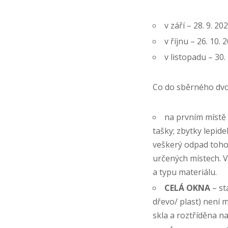
v září – 28. 9. 20
v říjnu – 26. 10. 
v listopadu – 30.
Co do sběrného dvo
na prvním místě 
tašky; zbytky lepid
veškerý odpad toho
určených místech. V
a typu materiálu.
CELÁ OKNA
– st
dřevo/ plast) není
skla a roztříděna n