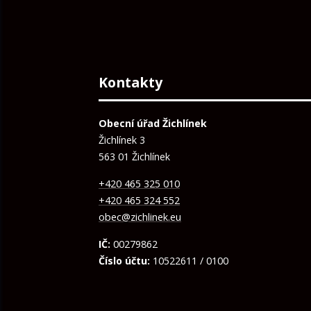
Kontakty
Obecní úřad Žichlínek
Žichlínek 3
563 01 Žichlínek
+420 465 325 010
+420 465 324 552
obec@zichlinek.eu
IČ:
00279862
Číslo účtu:
10522611 / 0100