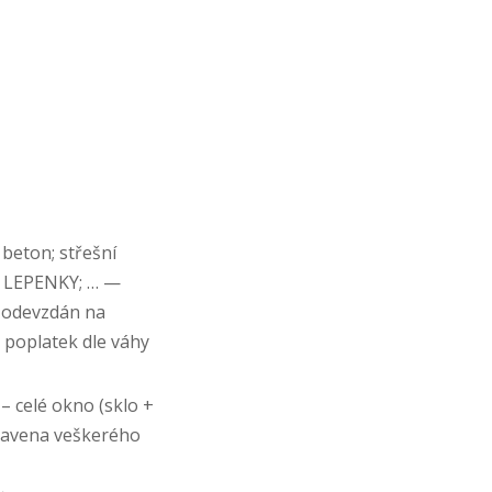
 beton; střešní
t; LEPENKY; … —
t odevzdán na
 poplatek dle váhy
– celé okno (sklo +
zbavena veškerého