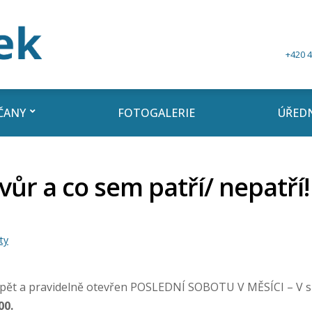
+420 4
ČANY
FOTOGALERIE
ÚŘEDN
ůr a co sem patří/ nepatří!
ty
pět a pravidelně otevřen POSLEDNÍ SOBOTU V MĚSÍCI – V sr
00.