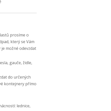
ě
plastů prosíme o
odpad, který se Vám
y je možné odevzdat
la, gauče, židle,
vzdat do určených
vé kontejnery přímo
ácností: lednice,