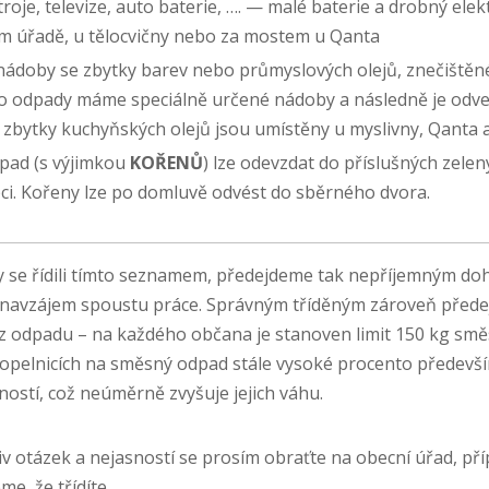
roje, televize, auto baterie, …. — malé baterie a drobný ele
m úřadě, u tělocvičny nebo za mostem u Qanta
 nádoby se zbytky barev nebo průmyslových olejů, znečištěn
yto odpady máme speciálně určené nádoby a následně je odv
a zbytky kuchyňských olejů jsou umístěny u myslivny, Qanta a
dpad (s výjimkou
KOŘENŮ
) lze odevzdat do příslušných zele
ci. Kořeny lze po domluvě odvést do sběrného dvora.
 se řídili tímto seznamem, předejdeme tak nepříjemným d
i navzájem spoustu práce. Správným tříděným zároveň pře
oz odpadu – na každého občana je stanoven limit 150 kg s
popelnicích na směsný odpad stále vysoké procento předevší
stí, což neúměrně zvyšuje jejich váhu.
iv otázek a nejasností se prosím obraťte na obecní úřad, pří
e, že třídíte.