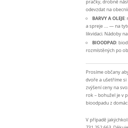
pračky, drobné nást
odevzdat na obecní
BARVY A OLEJE
:
a spreje …. — na t
likvidaci. Nádoby n
BIOODPAD
: bio
rozmístěných po ob
Prosíme občany aby
dvoře a ušetříme s
zvýšení ceny na sv
rok – bohužel je v 
bioodpadu z domácno
V případě jakýchkol
731 252 663. Děkujem