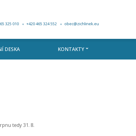
65 325 010
+420 465 324 552
obec@zichlinek.eu
Í DESKA
KONTAKTY
pnu tedy 31. 8.