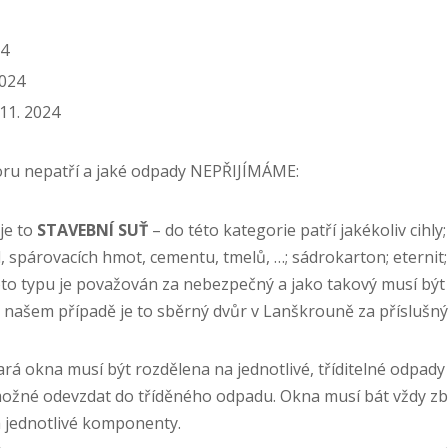
24
2024
 11. 2024
ru nepatří a jaké odpady NEPŘIJÍMÁME:
je to
STAVEBNÍ SUŤ
– do této kategorie patří jakékoliv cihly;
el, spárovacích hmot, cementu, tmelů, …; sádrokarton; eterni
to typu je považován za nebezpečný a jako takový musí bý
 našem případě je to sběrný dvůr v Lanškrouně za příslušný
ará okna musí být rozdělena na jednotlivé, tříditelné odpady 
 možné odevzdat do tříděného odpadu. Okna musí bát vždy 
a jednotlivé komponenty.