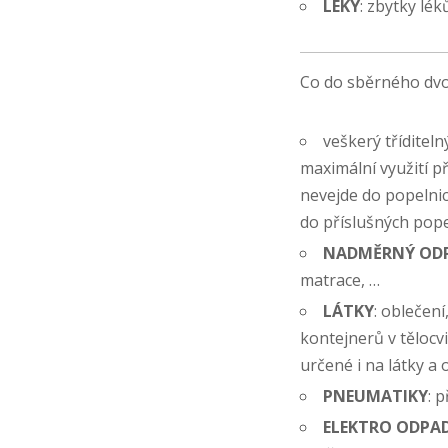
LÉKY
: zbytky lé
Co do sběrného dvor
veškerý tříditel
maximální využití p
nevejde do popelni
do příslušných pope
NADMĚRNÝ OD
matrace, …
LÁTKY
: oblečen
kontejnerů v těloc
určené i na látky a 
PNEUMATIKY
: 
ELEKTRO ODPA