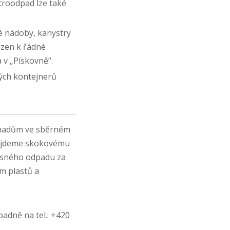
ktroodpad lze také
é nádoby, kanystry
ezen k řádné
 v „Pískovně“.
ných kontejnerů
ohadům ve sběrném
dejdeme skokovému
měsného odpadu za
m plastů a
padně na tel.: +420