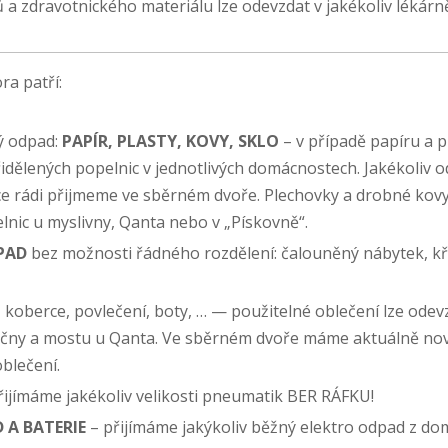
ků a zdravotnického materiálu lze odevzdat v jakékoliv lékárn
a patří:
ný odpad:
PAPÍR, PLASTY, KOVY, SKLO
– v případě papíru a 
řidělených popelnic v jednotlivých domácnostech. Jakékoliv 
ce rádi přijmeme ve sběrném dvoře. Plechovky a drobné kov
lnic u myslivny, Qanta nebo v „Pískovně“.
PAD
bez možnosti řádného rozdělení: čalouněný nábytek, křes
í, koberce, povlečení, boty, … — použitelné oblečení lze ode
vičny a mostu u Qanta. Ve sběrném dvoře máme aktuálně no
oblečení.
přijímáme jakékoliv velikosti pneumatik BER RÁFKU!
D
A BATERIE
– přijímáme jakýkoliv běžný elektro odpad z dom