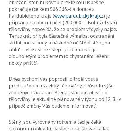
obložení stěn bukovou překližkou úspěšně
pokračuje (celkem 506 366,-) a dotace z
Pardubického kraje (
www.pardubickykraj.cz
) je
připsána na obecní účet (200 000,-). Bohužel stáří
tělocvičny napovídá, že se problém vždycky najde.
Tentokrát přibyla částečná výmalba, odstranění
skříní pod schody a následné očištění stěn „na
cihlu“ – vlhkost ze sklepa pod terasou je
dlouholetým problémem (o
chystaném řešení
někdy příště).
Dnes bychom Vás poprosili o trpělivost s
prodloužením uzavírky tělocvičny z důvodu výše
zmíněných víceprací. Předpokládané otevření
tělocvičny je aktuálně plánované v týdnu od 12. 8. (v
případě změny Vás budeme informovat).
Stěny jsou vyrovnány roštem a teď je čeká
dokončení obkladu, následné zalištování a lak.