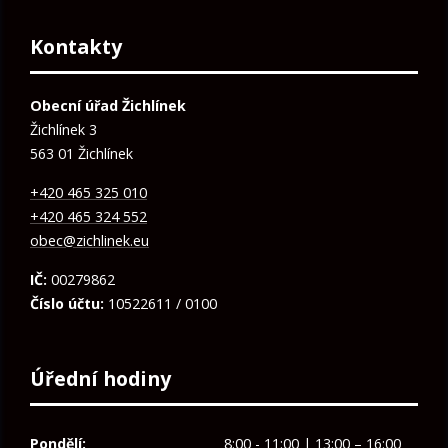
Kontakty
Obecní úřad Žichlínek
Žichlínek 3
563 01 Žichlínek
+420 465 325 010
+420 465 324 552
obec@zichlinek.eu
IČ:
00279862
Číslo účtu:
10522611 / 0100
Úřední hodiny
Pondělí:
8:00 - 11:00 | 13:00 – 16:00