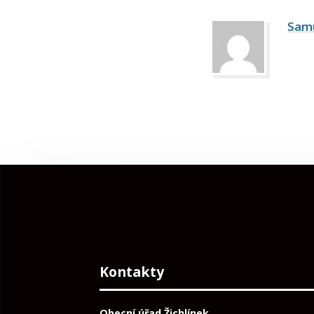
Sam
Kontakty
Obecní úřad Žichlínek