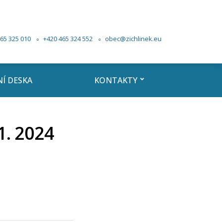
65 325 010
+420 465 324 552
obec@zichlinek.eu
Í DESKA
KONTAKTY
1. 2024