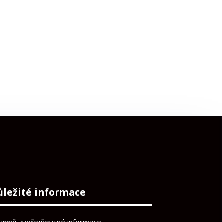
ůležité informace
vinně zveřejňované informace