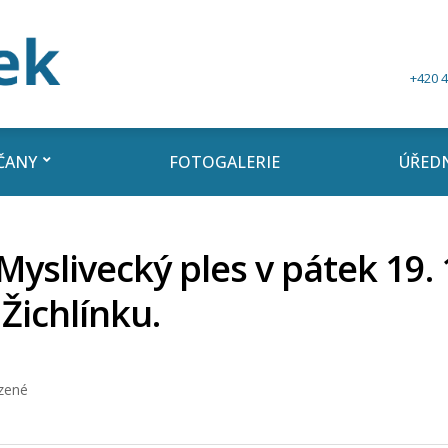
+420 4
ČANY
FOTOGALERIE
ÚŘEDN
Myslivecký ples v pátek 19. 
 Žichlínku.
zené