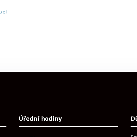
uel
Úřední hodiny
D
Po