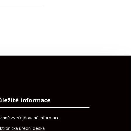
ůležité informace
vinně zveřejňované informace
ektronická úřední deska