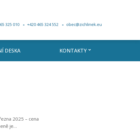
65 325 010
+420 465 324 552
obec@zichlinek.eu
Í DESKA
KONTAKTY
března 2025 – cena
ceně je…