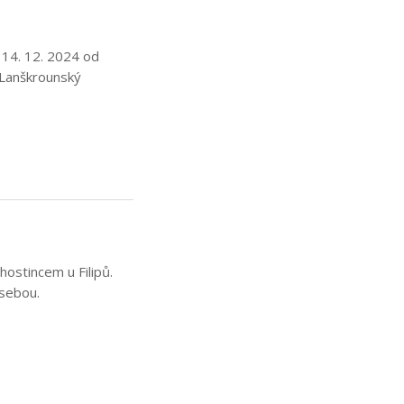
14. 12. 2024 od
e Lanškrounský
hostincem u Filipů.
 sebou.