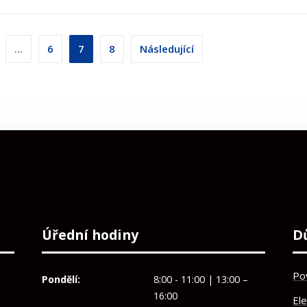
ní
…
6
7
8
Následující
Úřední hodiny
D
Po
Pondělí:
8:00 - 11:00 | 13:00 –
16:00
El