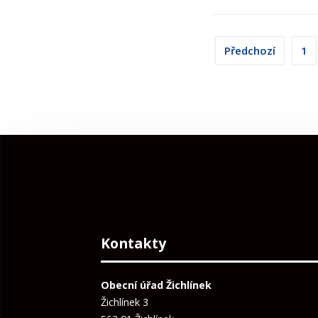
Stránková
Předchozí
1
příspěvků
Kontakty
Obecní úřad Žichlínek
Žichlínek 3