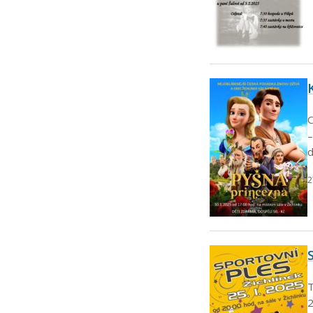
O
–
d
2
T
2