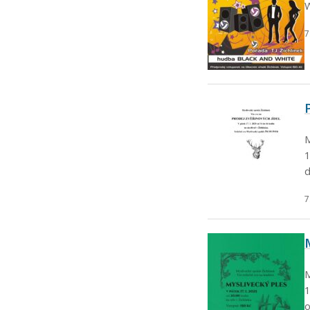
7
M
1
d
7
M
1