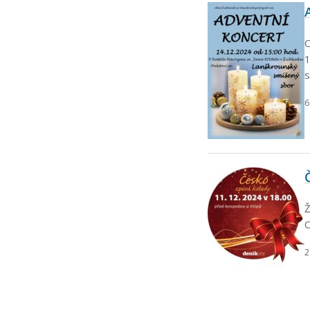
O
1
s
6
Ž
O
2