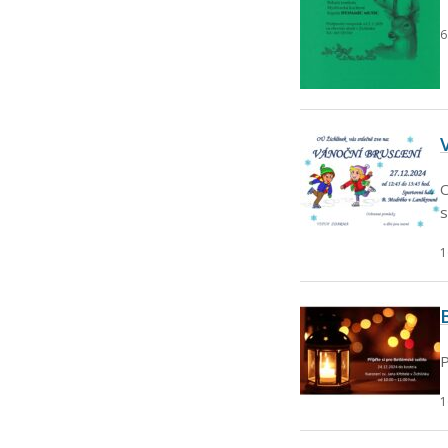
6
O
s
1
P
1