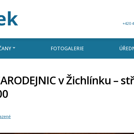
+420 4
ČANY
FOTOGALERIE
ÚŘEDN
ARODEJNIC v Žichlínku – stř
00
azené