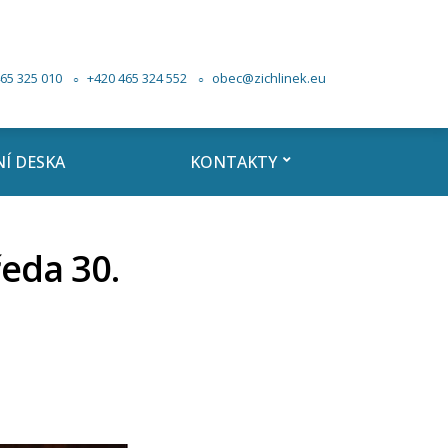
65 325 010
+420 465 324 552
obec@zichlinek.eu
Í DESKA
KONTAKTY
eda 30.