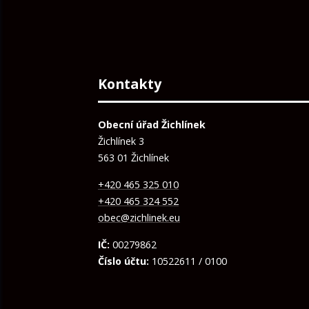
Kontakty
Obecní úřad Žichlínek
Žichlínek 3
563 01 Žichlínek
+420 465 325 010
+420 465 324 552
obec@zichlinek.eu
IČ:
00279862
Číslo účtu:
10522611 / 0100