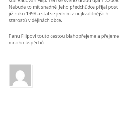
stal Radovan Filip. Ten se svého úřadu ujal 7.2.2008.
Nebude to mít snadné. Jeho předchůdce přijal post
již roku 1998 a stal se jedním z nejkvalitnějších
starostů v dějinách obce.
Panu Filipovi touto cestou blahopřejeme a přejeme
mnoho úspěchů.