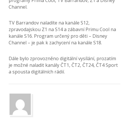
programy Prima Cool, TV Barrandov, Z1 a Disney
Channel.
TV Barrandov naladíte na kanále S12,
zpravodajskou Z1 na S14 a zábavní Primu Cool na
kanále S16. Program určený pro děti – Disney
Channel – je pak k zachycení na kanále S18.
Dále bylo zprovozněno digitální vysílání, prozatím
je možné naladit kanály ČT1, ČT2, ČT24, ČT4 Sport
a spousta digitálních rádií.