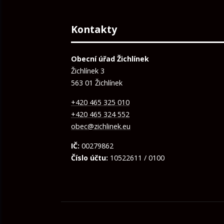
Kontakty
Obecní úřad Žichlínek
Žichlínek 3
563 01 Žichlínek
+420 465 325 010
+420 465 324 552
obec@zichlinek.eu
IČ:
00279862
Číslo účtu:
10522611 / 0100