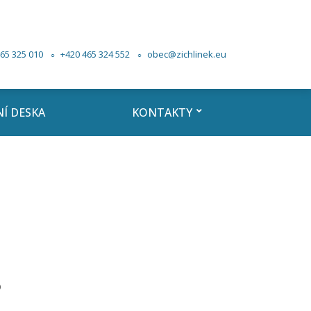
65 325 010
+420 465 324 552
obec@zichlinek.eu
Í DESKA
KONTAKTY
o