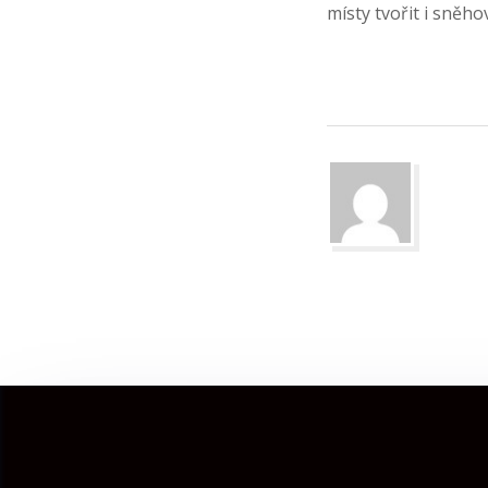
místy tvořit i sněho