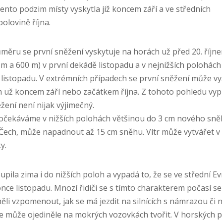
nto podzim místy vyskytla již koncem září a ve středních
olovině října.
ru se první sněžení vyskytuje na horách už před 20. říjne
m a 600 m) v první dekádě listopadu a v nejnižších polohách 
. listopadu. V extrémních případech se první sněžení může v
už koncem září nebo začátkem října. Z tohoto pohledu vyplý
ení není nijak výjimečný.
 očekáváme v nižších polohách většinou do 3 cm nového sně
Čech, může napadnout až 15 cm sněhu. Vítr může vytvářet v
y.
ila zima i do nižších poloh a vypadá to, že se ve střední E
once listopadu. Mnozí řidiči se s tímto charakterem počasí s
ěli vzpomenout, jak se má jezdit na silnících s námrazou či ná
 se může ojediněle na mokrých vozovkách tvořit. V horských