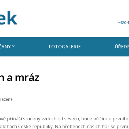
+420 4
ČANY
FOTOGALERIE
ÚŘEDN
íh a mráz
řazené
ávě přináší studený vzduch od severu, bude příčinou prvníh
 polohách České republiky. Na hřebenech našich hor se první