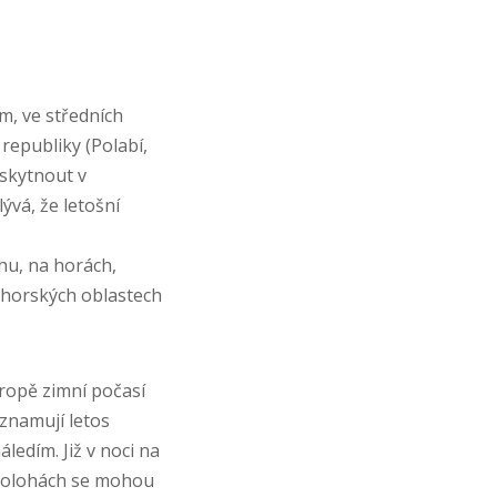
m, ve středních
republiky (Polabí,
yskytnout v
vá, že letošní
hu, na horách,
 horských oblastech
vropě zimní počasí
eznamují letos
ledím. Již v noci na
 polohách se mohou