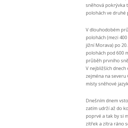
sněhová pokrývka te
polohách ve druhé p
V dlouhodobém průmě
polohách (mezi 400 
jižní Morava) po 20
polohách pod 600 m 
průběh prvního sněž
V nejbližších dnech
zejména na severu 
místy sněhové jazyk
Dnešním dnem vstoup
zatím udrží až do k
poprvé a tak by si m
zítřek a zítra ráno