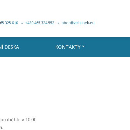
65 325 010
+420 465 324 552
obec@zichlinek.eu
Í DESKA
KONTAKTY
 proběhlo v 10:00
m.