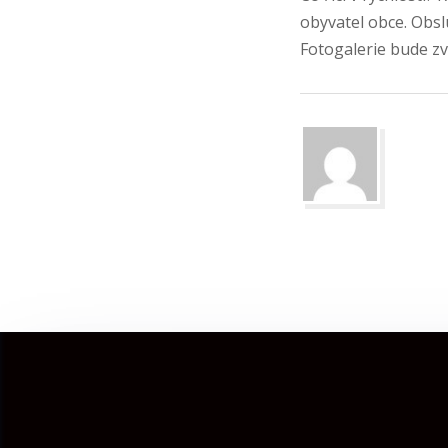
obyvatel obce. Obsl
Fotogalerie bude zv