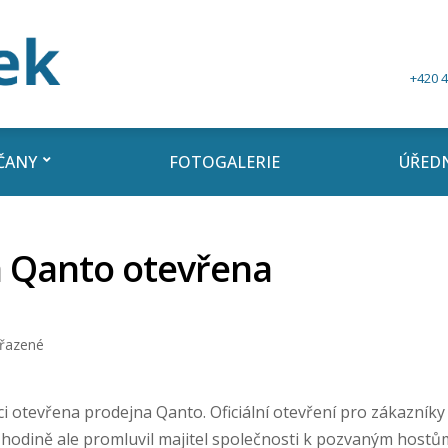
+420 4
ČANY
FOTOGALERIE
ÚŘEDN
 Qanto otevřena
řazené
ci otevřena prodejna Qanto. Oficiální otevření pro zákazníky
é hodině ale promluvil majitel společnosti k pozvaným hostů