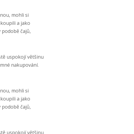
inou, mohli si
oupili a jako
v podobě čajů,
stě uspokojí většinu
íjemné nakupování.
inou, mohli si
oupili a jako
v podobě čajů,
stě uspokojí většinu