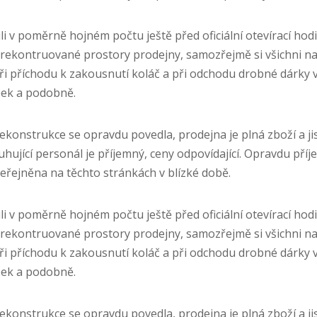
li v poměrně hojném počtu ještě před oficiální otevírací hod
rekontruované prostory prodejny, samozřejmě si všichni nak
ři příchodu k zakousnutí koláč a při odchodu drobné dárky 
pek a podobně.
 Rekonstrukce se opravdu povedla, prodejna je plná zboží a ji
uhující personál je příjemný, ceny odpovídající. Opravdu př
eřejněna na těchto stránkách v blízké době.
li v poměrně hojném počtu ještě před oficiální otevírací hod
rekontruované prostory prodejny, samozřejmě si všichni nak
ři příchodu k zakousnutí koláč a při odchodu drobné dárky 
pek a podobně.
 Rekonstrukce se opravdu povedla, prodejna je plná zboží a ji