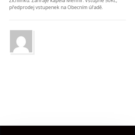
Žichlínku. Zahraje kapela Menhir. Vstupné 50Kč,
předprodej vstupenek na Obecním úřadě.