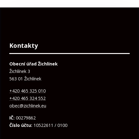
Kontakty
Obecní úřad Žichlínek
Žichlínek 3
563 01 Žichlínek
+420 465 325 010
+420 465 324 552
obec@zichlinek.eu
IČ:
00279862
Číslo účtu:
10522611 / 0100