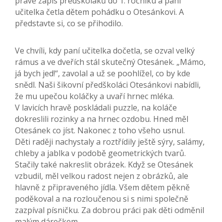
právě zápis předškoláků do 1. ročníku a paní
učitelka četla dětem pohádku o Otesánkovi. A
představte si, co se přihodilo.
Ve chvíli, kdy paní učitelka dočetla, se ozval velký
rámus a ve dveřích stál skutečný Otesánek. „Mámo,
já bych jed!“, zavolal a už se poohlížel, co by kde
snědl. Naši šikovní předškoláci Otesánkovi nabídli,
že mu upečou koláčky a uvaří hrnec mléka.
V lavicích hravě poskládali puzzle, na koláče
dokreslili rozinky a na hrnec ozdobu. Hned měl
Otesánek co jíst. Nakonec z toho všeho usnul.
Děti raději nachystaly a roztřídily ještě sýry, salámy,
chleby a jablka v podobě geometrických tvarů.
Stačily také nakreslit obrázek. Když se Otesánek
vzbudil, měl velkou radost nejen z obrázků, ale
hlavně z připraveného jídla. Všem dětem pěkně
poděkoval a na rozloučenou si s nimi společně
zazpíval písničku. Za dobrou práci pak děti odměnil
malým dárečkem.