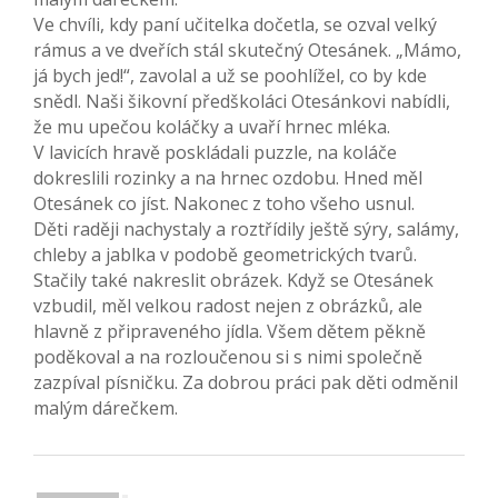
Ve chvíli, kdy paní učitelka dočetla, se ozval velký
rámus a ve dveřích stál skutečný Otesánek. „Mámo,
já bych jed!“, zavolal a už se poohlížel, co by kde
snědl. Naši šikovní předškoláci Otesánkovi nabídli,
že mu upečou koláčky a uvaří hrnec mléka.
V lavicích hravě poskládali puzzle, na koláče
dokreslili rozinky a na hrnec ozdobu. Hned měl
Otesánek co jíst. Nakonec z toho všeho usnul.
Děti raději nachystaly a roztřídily ještě sýry, salámy,
chleby a jablka v podobě geometrických tvarů.
Stačily také nakreslit obrázek. Když se Otesánek
vzbudil, měl velkou radost nejen z obrázků, ale
hlavně z připraveného jídla. Všem dětem pěkně
poděkoval a na rozloučenou si s nimi společně
zazpíval písničku. Za dobrou práci pak děti odměnil
malým dárečkem.