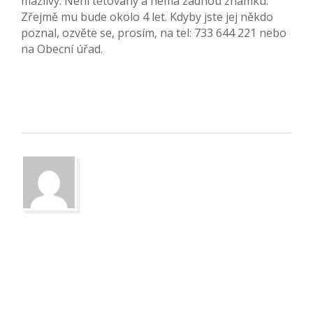
mazlivý. Není tetovaný a nemá žádnou známku.
Zřejmě mu bude okolo 4 let. Kdyby jste jej někdo
poznal, ozvěte se, prosím, na tel: 733 644 221 nebo
na Obecní úřad.