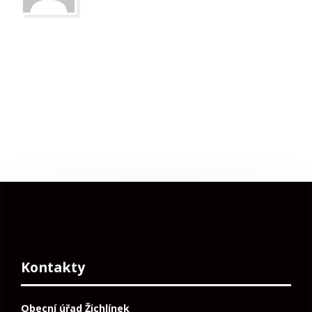
Kontakty
Obecní úřad Žichlínek