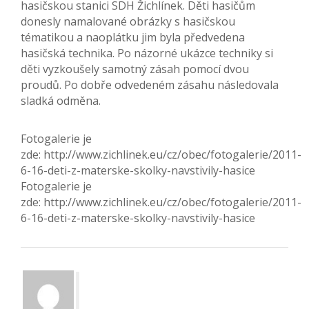
hasičskou stanici SDH Žichlínek. Děti hasičům
donesly namalované obrázky s hasičskou
tématikou a naoplátku jim byla předvedena
hasičská technika. Po názorné ukázce techniky si
děti vyzkoušely samotný zásah pomocí dvou
proudů. Po dobře odvedeném zásahu následovala
sladká odměna.
Fotogalerie je
zde: http://www.zichlinek.eu/cz/obec/fotogalerie/2011-
6-16-deti-z-materske-skolky-navstivily-hasice
Fotogalerie je
zde: http://www.zichlinek.eu/cz/obec/fotogalerie/2011-
6-16-deti-z-materske-skolky-navstivily-hasice