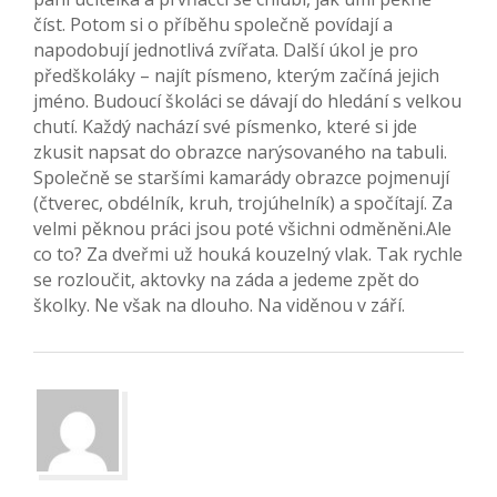
číst. Potom si o příběhu společně povídají a
napodobují jednotlivá zvířata. Další úkol je pro
předškoláky – najít písmeno, kterým začíná jejich
jméno. Budoucí školáci se dávají do hledání s velkou
chutí. Každý nachází své písmenko, které si jde
zkusit napsat do obrazce narýsovaného na tabuli.
Společně se staršími kamarády obrazce pojmenují
(čtverec, obdélník, kruh, trojúhelník) a spočítají. Za
velmi pěknou práci jsou poté všichni odměněni.Ale
co to? Za dveřmi už houká kouzelný vlak. Tak rychle
se rozloučit, aktovky na záda a jedeme zpět do
školky. Ne však na dlouho. Na viděnou v září.