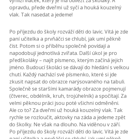
vyhlíží vláček, který je má odvézt za školáky. A
opravdu, přede dveřmi už syčí a houká kouzelný
vlak. Tak nasedat a jedeme!
Po příjezdu do školy rozváží děti do lavic. Vítá je zde
paní učitelka a prvňáčci se chlubí, jak umí pěkně
číst. Potom si o příběhu společně povídají a
napodobují jednotlivá zvířata. Další úkol je pro
předškoláky – najít písmeno, kterým začíná jejich
jméno. Budoucí školáci se dávají do hledání s velkou
chutí. Každý nachází své písmenko, které si jde
zkusit napsat do obrazce narýsovaného na tabuli.
Společně se staršími kamarády obrazce pojmenují
(čtverec, obdélník, kruh, trojúhelník) a spočítají. Za
velmi pěknou práci jsou poté všichni odměněni.
Ale co to? Za dveřmi už houká kouzelný vlak. Tak
rychle se rozloučit, aktovky na záda a jedeme zpět
do školky. Ne však na dlouho. Na viděnou v září.
Po příjezdu do školy rozváží děti do lavic. Vítá je zde
paní učitelka a prvňáčci se chlubí, jak umí pěkně