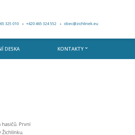
65 325 010
+420 465 324 552
obec@zichlinek.eu
Í DESKA
KONTAKTY
 hasičů. První
 Žichlínku.