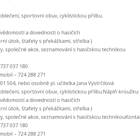
blečení, sportovní obuv, cyklistickou přilbu.
, vědomostí a dovedností o hasičích
ní útok, štafety s překážkami, střelba )
hry, společné akce, seznamování s hasičskou technikou
– 737 037 180
mobil – 724 288 271
201 504, nebo osobně pí. učitelka Jana Vystrčilová
oblečení, sportovní obuv, cyklistickou přilbu.Náplň kroužku:
, vědomostí a dovedností o hasičích
ní útok, štafety s překážkami, střelba )
hry, společné akce, seznamování s hasičskou technikouKonta
– 737 037 180
mobil – 724 288 271