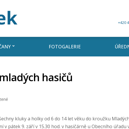
+420 4
ČANY
FOTOGALERIE
ÚŘEDN
mladých hasičů
zené
šechny kluky a holky od 6 do 14 let věku do kroužku Mladých
 v pátek 9. září v 15.30 hod. v hasičárně u Obecního úřadu v