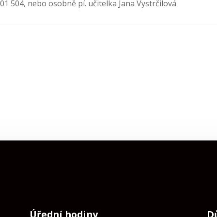
201 504, nebo osobně pí. učitelka Jana Vystrčilová
Úřední hodiny
D