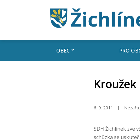
OBEC
PRO OB
Kroužek 
6. 9. 2011
Nezařa
SDH Žichlínek zve v
schůzka se uskuteční