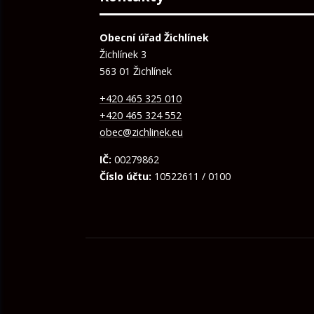
Obecní úřad Žichlínek
Žichlínek 3
563 01 Žichlínek
+420 465 325 010
+420 465 324 552
obec@zichlinek.eu
IČ:
00279862
Číslo účtu:
10522611 / 0100