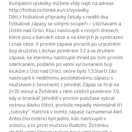
Kompletní výsledky můžete vždy najít na adrese
http://fotbal.zichlinek.eu/cz/vysledky
Děti z fotbalové přípravky čekaly v neděli dva
fotbalové zápasy se silnými soupeři – Libchavami a
Ústím nad Orlicí. Kluci nastoupili v nových dresech,
které jsou v barvách obce a na kterých je vyobrazen
i znak obce. V prvním zápase porazili po urputném
boji družstvo Libchav poměrem 3:2 a ve druhém
zápase, ke kterému nastoupili ihned po tom prvním
odehraném, podlehli po velmi vyrovnaném boji
klukům z Ústí nad Orlicí, skóre bylo 1:3.Starší žáci
nastoupili k nedělnímu poobědovému zápasu s
mužstvem (i ženstvem) z Jehnědí. Zápas se hrál na
2×35 minut a Žichlínek v něm zvítězil poměrem 7:0,
kdy si brankář Jehnědí v prvním poločase vybral
notnou dávku štěstí, protože nepadly minimálně tři
„tutovky“. Hattrick v tomto zápase zaznamenal Aleš
Antes.Dorostenci byli jediní, kdo nastoupili v
sobotu, a to proti mužstvu Rudoltic. Žichlínku