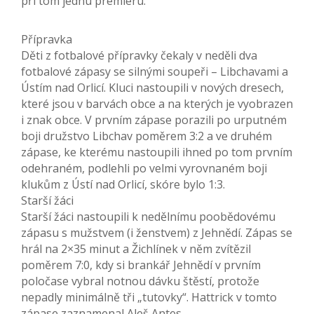
při tom jednu premiéru.
Přípravka
Děti z fotbalové přípravky čekaly v neděli dva
fotbalové zápasy se silnými soupeři – Libchavami a
Ústím nad Orlicí. Kluci nastoupili v nových dresech,
které jsou v barvách obce a na kterých je vyobrazen
i znak obce. V prvním zápase porazili po urputném
boji družstvo Libchav poměrem 3:2 a ve druhém
zápase, ke kterému nastoupili ihned po tom prvním
odehraném, podlehli po velmi vyrovnaném boji
klukům z Ústí nad Orlicí, skóre bylo 1:3.
Starší žáci
Starší žáci nastoupili k nedělnímu poobědovému
zápasu s mužstvem (i ženstvem) z Jehnědí. Zápas se
hrál na 2×35 minut a Žichlínek v něm zvítězil
poměrem 7:0, kdy si brankář Jehnědí v prvním
poločase vybral notnou dávku štěstí, protože
nepadly minimálně tři „tutovky“. Hattrick v tomto
zápase zaznamenal Aleš Antes.