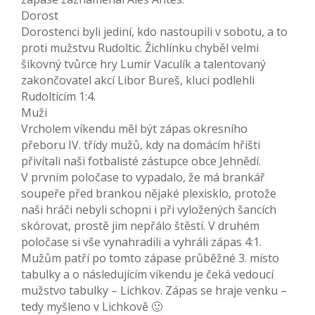
Dorost
Dorostenci byli jediní, kdo nastoupili v sobotu, a to
proti mužstvu Rudoltic. Žichlínku chyběl velmi
šikovný tvůrce hry Lumír Vaculík a talentovaný
zakončovatel akcí Libor Bureš, kluci podlehli
Rudolticím 1:4.
Muži
Vrcholem víkendu měl být zápas okresního
přeboru IV. třídy mužů, kdy na domácím hřišti
přivítali naši fotbalisté zástupce obce Jehnědí.
V prvním poločase to vypadalo, že má brankář
soupeře před brankou nějaké plexisklo, protože
naši hráči nebyli schopni i při vyložených šancích
skórovat, prostě jim nepřálo štěstí. V druhém
poločase si vše vynahradili a vyhráli zápas 4:1.
Mužům patří po tomto zápase průběžné 3. místo
tabulky a o následujícím víkendu je čeká vedoucí
mužstvo tabulky – Lichkov. Zápas se hraje venku –
tedy myšleno v Lichkově 🙂