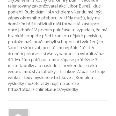
chyběl velmi šikovný tvůrce hry Lumír Vaculík a
talentovaný zakončovatel akcí Libor Bureš, kluci
podlehli Rudolticím 1:4.Vrcholem víkendu měl být
zápas okresního přeboru IV. třídy mužů, kdy na
domácím hřišti přivítali naši fotbalisté zástupce
obce Jehnědí. V prvním poločase to vypadalo, že má
brankář soupeře před brankou nějaké plexisklo,
protože naši hráči nebyli schopni i při vyložených
šancích skórovat, prostě jim nepřálo štěstí. V
druhém poločase si vše vynahradili a vyhráli zápas
4:1. Mužům patří po tomto zápase průběžné 3.
místo tabulky a o následujícím víkendu je čeká
vedoucí mužstvo tabulky – Lichkov. Zápas se hraje
venku – tedy myšleno v Lichkově :-)Kompletní
výsledky můžete vždy najít na adrese
http://fotbal.zichlinek.eu/cz/vysledky