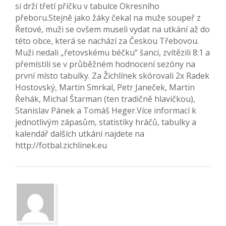
si drží třetí příčku v tabulce Okresního
přeboru.Stejně jako žáky čekal na muže soupeř z
Řetové, muži se ovšem museli vydat na utkání až do
této obce, která se nachází za Českou Třebovou.
Muži nedali „řetovskému béčku“ šanci, zvítězili 8:1 a
přemístili se v průběžném hodnocení sezóny na
první místo tabulky. Za Žichlínek skórovali 2x Radek
Hostovský, Martin Smrkal, Petr Janeček, Martin
Řehák, Michal Štarman (ten tradičně hlavičkou),
Stanislav Pánek a Tomáš Heger.Více informací k
jednotlivým zápasům, statistiky hráčů, tabulky a
kalendář dalších utkání najdete na
http://fotbal.zichlinek.eu