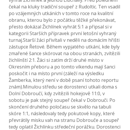
vyhrál Žichlínek a jednou Libchavy. Před polednem
čekal na kluky tradiční soupeř z Rudoltic. Ten vsadil
po vzájemných utkáních v tomto roce na kvalitní
obranu, kterou bylo z počátku těžké překonávat,
přesto dokázal Žichlínek vyhrát 5:1 a připsal si v
kategorii Starších přípravek první letošní vyhraný
turnaj.Starší žáci přivítali v neděli na domácím hřišti
zástupce Řetové. Během vypjatého utkání, kde byly
zmařené šance skórovat na obou stranách, zvítězili
žichlínští 2:1. Žáci si zatím drží druhé místo v
Okresním přeboru a po tomto víkendu mají šanci
poskočit i na místo první (záleží na výsledku
Žamberka, který není v době psaní tohoto reportu
znám).Minulou středu se dorostenci utkali doma s
Dolní Dobroučí, kdy zvítězili hokejově 11:0, v
sobotu je pak stejný soupeř čekal v Dobrouči. Po
skončení druhého poločasu se skvělo na tabuli
skóre 1:1, následovaly tedy pokutové kopy, které
převrátily misku vah na stranu Dobrouče a soupeř
tedy oplatil Žichlínku středeční porážku. Dorostenci