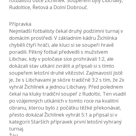
fotbalistů obce Žichlínek. Soupeřem byly Libchavy,
Rudoltice, Řetová a Dolní Dobrouč.
Přípravka
Nejmladší fotbalisty čekal druhý podzimní turnaj v
domácím prostředí. V základním kádru Žichlínka
chyběli čtyři hráči, ale kluci si se soupeři hravě
poradili. Pěkný fotbal předvedli s mužstvem
Libchav, kdy v poločase sice prohrávali 1:2, ale
dokázali stav utkání zvrátit a připsali si s tímto
soupeřem letošní druhé vítězství. Zajímavostí jistě
je, že s Libchavami je skóre tradičně 3:2 s tím, že 2x
vyhrál Žichlínek a jednou Libchavy. Před polednem
čekal na kluky tradiční soupeř z Rudoltic. Ten vsadil
po vzájemných utkáních v tomto roce na kvalitní
obranu, kterou bylo z počátku těžké překonávat,
přesto dokázal Žichlínek vyhrát 5:1 a připsal si v
kategorii Starších přípravek první letošní vyhraný
turnaj.
Žáci