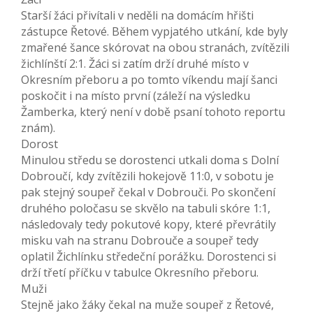
Starší žáci přivítali v neděli na domácím hřišti
zástupce Řetové. Během vypjatého utkání, kde byly
zmařené šance skórovat na obou stranách, zvítězili
žichlínští 2:1. Žáci si zatím drží druhé místo v
Okresním přeboru a po tomto víkendu mají šanci
poskočit i na místo první (záleží na výsledku
Žamberka, který není v době psaní tohoto reportu
znám).
Dorost
Minulou středu se dorostenci utkali doma s Dolní
Dobroučí, kdy zvítězili hokejově 11:0, v sobotu je
pak stejný soupeř čekal v Dobrouči. Po skončení
druhého poločasu se skvělo na tabuli skóre 1:1,
následovaly tedy pokutové kopy, které převrátily
misku vah na stranu Dobrouče a soupeř tedy
oplatil Žichlínku středeční porážku. Dorostenci si
drží třetí příčku v tabulce Okresního přeboru.
Muži
Stejně jako žáky čekal na muže soupeř z Řetové,