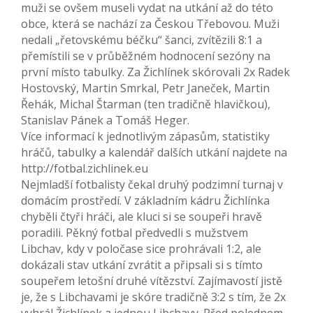
muži se ovšem museli vydat na utkání až do této
obce, která se nachází za Českou Třebovou. Muži
nedali „řetovskému béčku“ šanci, zvítězili 8:1 a
přemístili se v průběžném hodnocení sezóny na
první místo tabulky. Za Žichlínek skórovali 2x Radek
Hostovský, Martin Smrkal, Petr Janeček, Martin
Řehák, Michal Štarman (ten tradičně hlavičkou),
Stanislav Pánek a Tomáš Heger.
Více informací k jednotlivým zápasům, statistiky
hráčů, tabulky a kalendář dalších utkání najdete na
http://fotbal.zichlinek.eu
Nejmladší fotbalisty čekal druhý podzimní turnaj v
domácím prostředí. V základním kádru Žichlínka
chyběli čtyři hráči, ale kluci si se soupeři hravě
poradili. Pěkný fotbal předvedli s mužstvem
Libchav, kdy v poločase sice prohrávali 1:2, ale
dokázali stav utkání zvrátit a připsali si s tímto
soupeřem letošní druhé vítězství. Zajímavostí jistě
je, že s Libchavami je skóre tradičně 3:2 s tím, že 2x