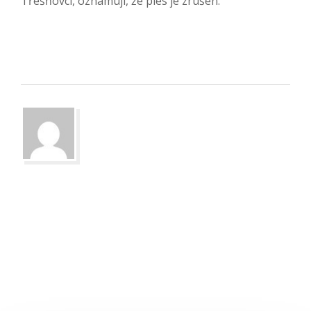
Třešňovci, oznamují, že ples je zrušen.