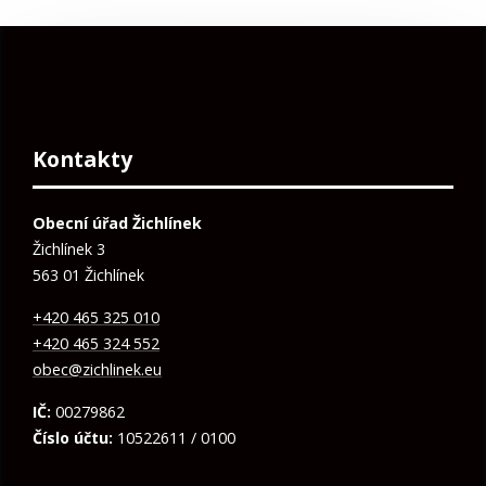
Kontakty
Obecní úřad Žichlínek
Žichlínek 3
563 01 Žichlínek
+420 465 325 010
+420 465 324 552
obec@zichlinek.eu
IČ:
00279862
Číslo účtu:
10522611 / 0100