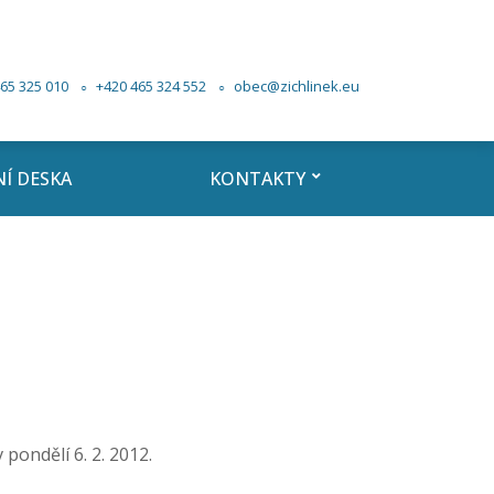
65 325 010
+420 465 324 552
obec@zichlinek.eu
Í DESKA
KONTAKTY
 pondělí 6. 2. 2012.