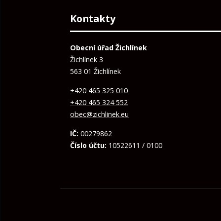
Kontakty
Obecní úřad Žichlínek
Žichlínek 3
563 01 Žichlínek
+420 465 325 010
+420 465 324 552
obec@zichlinek.eu
IČ:
00279862
Číslo účtu:
10522611 / 0100