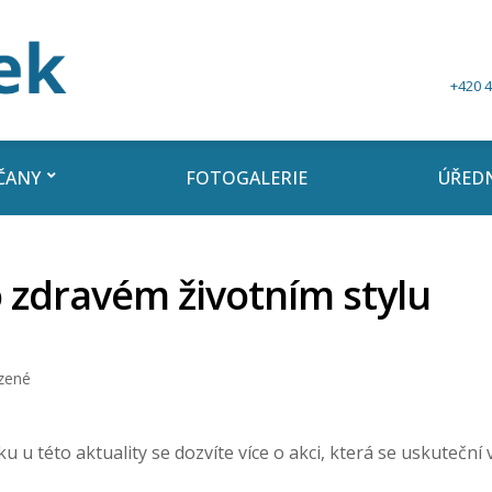
+420 4
ČANY
FOTOGALERIE
ÚŘEDN
 zdravém životním stylu
zené
ku u této aktuality se dozvíte více o akci, která se uskuteční v