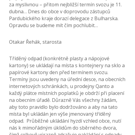
za myslivnou – přitom nejbližší termín svozu je 11.
dubna… Dnes do obce v doprovodu zástupců
Pardubického kraje dorazí delegace z Bulharska.
Opravdu se budeme mít čím pochlubit…
Otakar Řehák, starosta
Tříděný odpad (konkrétně plasty a nápojové
kartony) se ukládají na místa s kontejnery na sklo a
papírové kartony den před termínem svozu.
Termíny jsou uvedeny na úřední desce, na obecních
internetových schránkách, u prodejny Qanto a
každý plátce místních poplatků je obdrží při placení
na obecním úřadě. Důrazně Vás všechny žádám,
aby toto pravidlo bylo dodržováno a aby na tato
místa byl ukládán jen výše jmenovaný tříděný
odpad. Průběžné ukládání hyzdí vzhled obce, nutí
nás k mimořádným úklidům do sběrného dvora,
čímž celkově výrazně zdražuje nakládání s odpady,