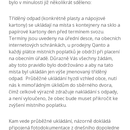
bylo v minulosti již několikrát sděleno:
Tříděný odpad (konkrétně plasty a nápojové
kartony) se ukládají na místa s kontejnery na sklo a
papírové kartony den před termínem svozu.
Termíny jsou uvedeny na úřední desce, na obecních
internetových schránkách, u prodejny Qanto a
každý plátce místních poplatků je obdrží při placení
na obecním úřadě. Důrazně Vás všechny žádám,
aby toto pravidlo bylo dodržováno a aby na tato
místa byl ukládán jen výše jmenovaný tříděný
odpad. Průběžné ukládání hyzdí vzhled obce, nutí
nás k mimořádným úklidům do sběrného dvora,
čímž celkově výrazně zdražuje nakládání s odpady,
a není vyloučeno, že obec bude muset přikročit ke
zvýšení místního poplatku.
Kam vede průběžné ukládání, názorně dokládá
připojená fotodokumentace z dnešního dopoledne