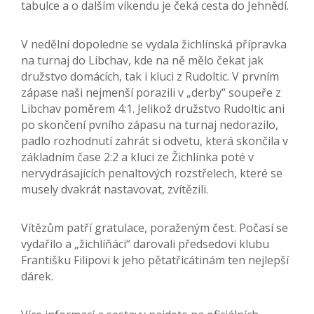
tabulce a o dalším víkendu je čeká cesta do Jehnědí.
V nedělní dopoledne se vydala žichlínská přípravka
na turnaj do Libchav, kde na ně mělo čekat jak
družstvo domácích, tak i kluci z Rudoltic. V prvním
zápase naši nejmenší porazili v „derby“ soupeře z
Libchav poměrem 4:1. Jelikož družstvo Rudoltic ani
po skončení pvního zápasu na turnaj nedorazilo,
padlo rozhodnutí zahrát si odvetu, která skončila v
základním čase 2:2 a kluci ze Žichlínka poté v
nervydrásajících penaltových rozstřelech, které se
musely dvakrát nastavovat, zvítězili.
Vítězům patří gratulace, poraženým čest. Počasí se
vydařilo a „žichlíňáci“ darovali předsedovi klubu
Františku Filipovi k jeho pětatřicátinám ten nejlepší
dárek.