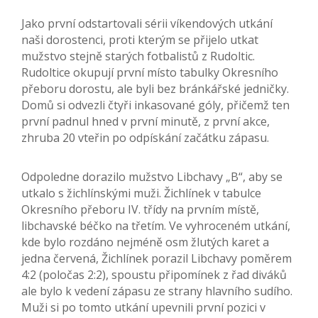
Jako první odstartovali sérii víkendových utkání
naši dorostenci, proti kterým se přijelo utkat
mužstvo stejně starých fotbalistů z Rudoltic.
Rudoltice okupují první místo tabulky Okresního
přeboru dorostu, ale byli bez bránkářské jedničky.
Domů si odvezli čtyři inkasované góly, přičemž ten
první padnul hned v první minutě, z první akce,
zhruba 20 vteřin po odpískání začátku zápasu.
Odpoledne dorazilo mužstvo Libchavy „B“, aby se
utkalo s žichlínskými muži. Žichlínek v tabulce
Okresního přeboru IV. třídy na prvním místě,
libchavské béčko na třetím. Ve vyhroceném utkání,
kde bylo rozdáno nejméně osm žlutých karet a
jedna červená, Žichlínek porazil Libchavy poměrem
4:2 (poločas 2:2), spoustu připomínek z řad diváků
ale bylo k vedení zápasu ze strany hlavního sudího.
Muži si po tomto utkání upevnili první pozici v