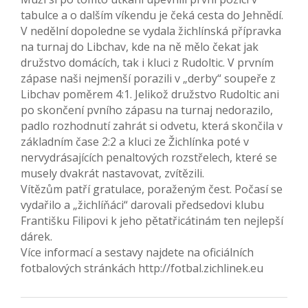
tabulce a o dalším víkendu je čeká cesta do Jehnědí.
V nedělní dopoledne se vydala žichlínská přípravka
na turnaj do Libchav, kde na ně mělo čekat jak
družstvo domácích, tak i kluci z Rudoltic. V prvním
zápase naši nejmenší porazili v „derby“ soupeře z
Libchav poměrem 4:1. Jelikož družstvo Rudoltic ani
po skončení pvního zápasu na turnaj nedorazilo,
padlo rozhodnutí zahrát si odvetu, která skončila v
základním čase 2:2 a kluci ze Žichlínka poté v
nervydrásajících penaltových rozstřelech, které se
musely dvakrát nastavovat, zvítězili.
Vítězům patří gratulace, poraženým čest. Počasí se
vydařilo a „žichlíňáci“ darovali předsedovi klubu
Františku Filipovi k jeho pětatřicátinám ten nejlepší
dárek.
Více informací a sestavy najdete na oficiálních
fotbalových stránkách http://fotbal.zichlinek.eu