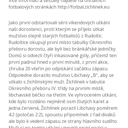
Více informací a sestavy najdete na oficiálních
fotbalových stránkách http://fotbal.zichlinek.eu
Jako první odstartovali sérii víkendových utkání
naši dorostenci, proti kterým se přijelo utkat
mužstvo stejně starých fotbalistů z Rudoltic.
Rudoltice okupují první místo tabulky Okresního
přeboru dorostu, ale byli bez bránkářské jedničky.
Domů si odvezli čtyři inkasované góly, přičemž ten
první padnul hned v první minutě, z první akce,
zhruba 20 vteřin po odpískání začátku zápasu.
Odpoledne dorazilo mužstvo Libchavy „B“, aby se
utkalo s žichlínskými muži. Žichlínek v tabulce
Okresního přeboru IV. třídy na prvním místě,
libchavské béčko na třetím. Ve vyhroceném utkání,
kde bylo rozdáno nejméně osm žlutých karet a
jedna červená, Žichlínek porazil Libchavy poměrem
4:2 (poločas 2:2), spoustu připomínek z řad diváků
ale bylo k vedení zápasu ze strany hlavního sudího.
Muži si po tomto utkání upevnili první pozici v